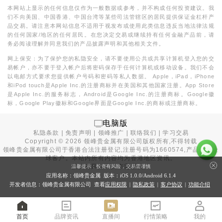
本网站上显示的任何信息仅作为一般数据或参考，并不构成任何投资建议。我
们不向美国、中国香港、中国台湾等某些司法管辖区的居民提供保证金杠杆产
品交易。请注意本网站信息不适用于视发布或使用此类信息违反当地法律法规
的任何国家/地区的任何居民。在您决定交易或继续持有任何金融产品前，请
务必阅读理解并同意我们的产品披露声明和其他相关文件。
网上保安：为了保护您的私隐安全，请不要使用公共或共享计算机登入您的交
易帐户，亦不要于登入帐户后将密码保存于任何计算机或移动设备。我们不会
以电邮方式要求您提供帐户号码和密码等私人数据。 Apple，iPad，iPhone
和iPod touch是Apple Inc.的注册商标并在美国和其他国家注册。App Store
是Apple Inc.的服务标志，Android是Google Inc.的注册商标。Google徽
标，Google Play徽标和Google界面是Google Inc.的商标或注册商标。
电脑版
私隐条款
|
免责声明
|
领峰推广
|
联络我们
|
学习交易
Copyright ©
2026
领峰贵金属有限公司版权所有,不得转载
领峰贵金属有限公司于
香港合法注册登记
,注册号码为1660574,产品面向全
球客户。本站内所有内容均为香港地区资讯。
投资有风险，入市需谨慎。
温馨提示：投资有风险，交易需谨慎
应用名称：领峰贵金属 版本：iOS
1.0.0
/Android
6.1.4
开发者信息：领峰贵金属有限公司 查看
应用权限
|
隐私政策
|
客户协议
|
功能介绍
首页
品牌资讯
直播间
行情策略
我的