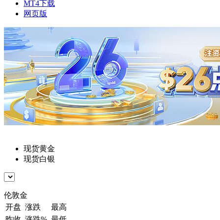
MT4下载
网页版
现货黄金
现货白银
伦敦金
开盘
涨跌
最高
昨收
涨跌%
最低