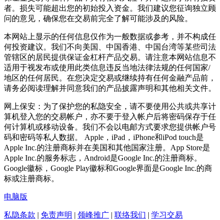
者。损失可能超出您的初始投入资金。我们建议您征询独立顾
问的意见，确保您在交易前完全了解可能涉及的风险。
本网站上显示的任何信息仅作为一般数据或参考，并不构成任
何投资建议。我们不向美国、中国香港、中国台湾等某些司法
管辖区的居民提供保证金杠杆产品交易。请注意本网站信息不
适用于视发布或使用此类信息违反当地法律法规的任何国家/
地区的任何居民。在您决定交易或继续持有任何金融产品前，
请务必阅读理解并同意我们的产品披露声明和其他相关文件。
网上保安：为了保护您的私隐安全，请不要使用公共或共享计
算机登入您的交易帐户，亦不要于登入帐户后将密码保存于任
何计算机或移动设备。我们不会以电邮方式要求您提供帐户号
码和密码等私人数据。 Apple，iPad，iPhone和iPod touch是
Apple Inc.的注册商标并在美国和其他国家注册。App Store是
Apple Inc.的服务标志，Android是Google Inc.的注册商标。
Google徽标，Google Play徽标和Google界面是Google Inc.的商
标或注册商标。
电脑版
私隐条款
|
免责声明
|
领峰推广
|
联络我们
|
学习交易