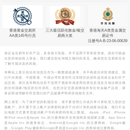
香港黄金交易所
三大最活跃伦敦金/银交
香港海关A类贵金属交
AA类145号行员
易商大奖
易证书
注册号A-B-23-06-00639
保证金交易等杠杆产品，具有很大风险，并不适用于所有投资者。损失可能超
出您的初始投入资金。我们建议您征询独立顾问的意见，确保您在交易前完全
了解可能涉及的风险。
本网站上显示的任何信息仅作为一般数据或参考，并不构成任何投资建议。我
们不向美国、中国香港、中国台湾等某些司法管辖区的居民提供保证金杠杆产
品交易。请注意本网站信息不适用于视发布或使用此类信息违反当地法律法规
的任何国家/地区的任何居民。在您决定交易或继续持有任何金融产品前，请
务必阅读理解并同意我们的产品披露声明和其他相关文件。
网上保安：为了保护您的私隐安全，请不要使用公共或共享计算机登入您的交
易帐户，亦不要于登入帐户后将密码保存于任何计算机或移动设备。我们不会
以电邮方式要求您提供帐户号码和密码等私人数据。 Apple，iPad，iPhone
和iPod touch是Apple Inc.的注册商标并在美国和其他国家注册。App Store
是Apple Inc.的服务标志，Android是Google Inc.的注册商标。Google徽
标，Google Play徽标和Google界面是Google Inc.的商标或注册商标。