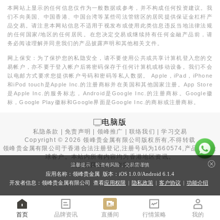
本网站上显示的任何信息仅作为一般数据或参考，并不构成任何投资建议。我
们不向美国、中国香港、中国台湾等某些司法管辖区的居民提供保证金杠杆产
品交易。请注意本网站信息不适用于视发布或使用此类信息违反当地法律法规
的任何国家/地区的任何居民。在您决定交易或继续持有任何金融产品前，请
务必阅读理解并同意我们的产品披露声明和其他相关文件。
网上保安：为了保护您的私隐安全，请不要使用公共或共享计算机登入您的交
易帐户，亦不要于登入帐户后将密码保存于任何计算机或移动设备。我们不会
以电邮方式要求您提供帐户号码和密码等私人数据。 Apple，iPad，iPhone
和iPod touch是Apple Inc.的注册商标并在美国和其他国家注册。App Store
是Apple Inc.的服务标志，Android是Google Inc.的注册商标。Google徽
标，Google Play徽标和Google界面是Google Inc.的商标或注册商标。
电脑版
私隐条款
|
免责声明
|
领峰推广
|
联络我们
|
学习交易
Copyright ©
2026
领峰贵金属有限公司版权所有,不得转载
领峰贵金属有限公司于
香港合法注册登记
,注册号码为1660574,产品面向全
球客户。本站内所有内容均为香港地区资讯。
投资有风险，入市需谨慎。
温馨提示：投资有风险，交易需谨慎
应用名称：领峰贵金属 版本：iOS
1.0.0
/Android
6.1.4
开发者信息：领峰贵金属有限公司 查看
应用权限
|
隐私政策
|
客户协议
|
功能介绍
首页
品牌资讯
直播间
行情策略
我的