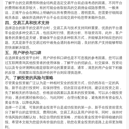
了解平台的交易费用和佣金结构是选定交易平台前必须考虑的因素。不同平台
的费用标准差异较大，有的可能会收取较高的交易佣金或隐形费用。一般来
说，正规平台会在网站上明确列出所有费用信息，透明度高。您需要仔细阅读
相关条款，确保所选择的平台不会在后续交易中给您带来额外负担。
四、交易工具和技术支持
选择适合的新手的交易平台时，交易工具与技术支持同样重要。优质的平台通
常会提供多种交易工具，包括实时行情、图表分析、市场资讯等。此外，客户
服务的质量也是关键，要确保平台提供多种联系方式，并能够及时响应您的问
题。尤其是新手在交易过程中难免会遇到各种问题，良好的客户支持能够帮助
您快速解决疑惑。
五、用户评价与口碑
在选择黄金投资平台时，用户评价和口碑也是不可忽视的参考因素。您可以通
过互联网查询其他投资者的使用体验，了解平台的优缺点。社交媒体、投资论
坛以及专业评测网站都是获取评论的重要渠道。通常，满意的用户会留下积极
的反馈，而频繁出现负面评价的平台则应谨慎选择。
六、了解投资的风险与策略
尽管黄金投资被广泛认为是一种相对安全的投资方式，但仍然存在一定的风
险。新手在进行投资时，应保持理性，切勿盲目追求利润。建议在投资之前，
先了解相关的市场动态、价格波动因素以及基本的投资策略。可以从小额投资
开始，逐步积累经验和信心。与此同时，合理分配资金，避免将所有资金投入
黄金市场，以降低风险。
选择一个正规、可靠的黄金投资平台是成功投资的第一步。新手在投资前需充
分了解平台的监管情况、费用结构、交易工具以及用户评价等。同时，保持对
市场风险的清醒认知，制定合理的投资策略，才能在黄金投资中获得稳健的回
报。希望本文能为您提供有价值的信息，助您在黄金投资的道路上走得更加顺
利。