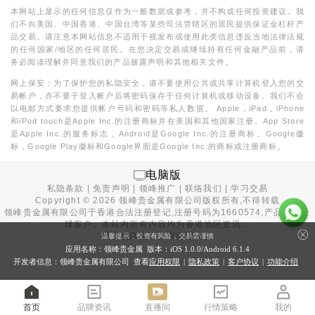
本网站上显示的任何信息仅作为一般数据或参考，并不构成任何投资建议。我
们不向美国、中国香港、中国台湾等某些司法管辖区的居民提供保证金杠杆产
品交易。请注意本网站信息不适用于视发布或使用此类信息违反当地法律法规
的任何国家/地区的任何居民。在您决定交易或继续持有任何金融产品前，请
务必阅读理解并同意我们的产品披露声明和其他相关文件。
网上保安：为了保护您的私隐安全，请不要使用公共或共享计算机登入您的交
易帐户，亦不要于登入帐户后将密码保存于任何计算机或移动设备。我们不会
以电邮方式要求您提供帐户号码和密码等私人数据。 Apple，iPad，iPhone
和iPod touch是Apple Inc.的注册商标并在美国和其他国家注册。App Store
是Apple Inc.的服务标志，Android是Google Inc.的注册商标。Google徽
标，Google Play徽标和Google界面是Google Inc.的商标或注册商标。
电脑版
私隐条款
|
免责声明
|
领峰推广
|
联络我们
|
学习交易
Copyright ©
2026
领峰贵金属有限公司版权所有,不得转载
领峰贵金属有限公司于
香港合法注册登记
,注册号码为1660574,产品面向全
球客户。本站内所有内容均为香港地区资讯。
投资有风险，入市需谨慎。
温馨提示：投资有风险，交易需谨慎
应用名称：领峰贵金属 版本：iOS
1.0.0
/Android
6.1.4
开发者信息：领峰贵金属有限公司 查看
应用权限
|
隐私政策
|
客户协议
|
功能介绍
首页
品牌资讯
直播间
行情策略
我的