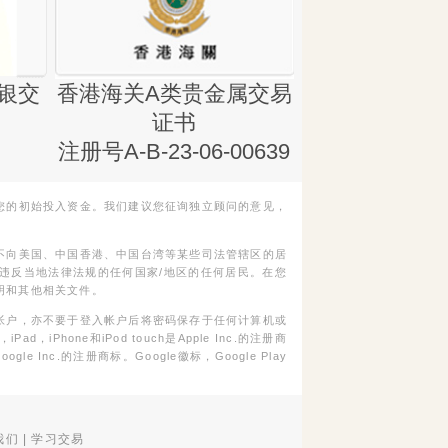
银交
香港海关A类贵金属交易
金银业贸易
证书
集团证书(铸
注册号A-B-23-06-00639
您的初始投入资金。我们建议您征询独立顾问的意见，
不向美国、中国香港、中国台湾等某些司法管辖区的居
违反当地法律法规的任何国家/地区的任何居民。在您
明和其他相关文件。
帐户，亦不要于登入帐户后将密码保存于任何计算机或
Phone和iPod touch是Apple Inc.的注册商
gle Inc.的注册商标。Google徽标，Google Play
我们
|
学习交易