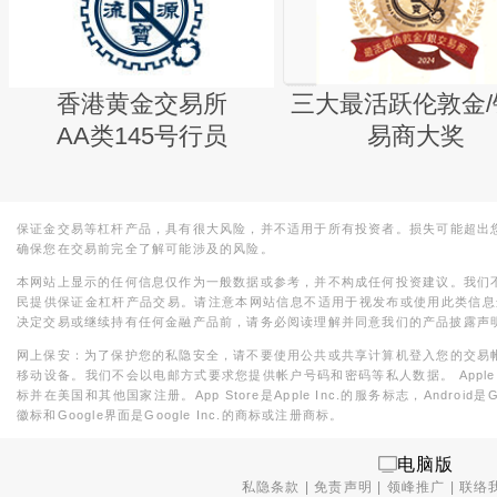
香港黄金交易所
三大最活跃伦敦金/
AA类145号行员
易商大奖
保证金交易等杠杆产品，具有很大风险，并不适用于所有投资者。损失可能超出
确保您在交易前完全了解可能涉及的风险。
本网站上显示的任何信息仅作为一般数据或参考，并不构成任何投资建议。我们
民提供保证金杠杆产品交易。请注意本网站信息不适用于视发布或使用此类信息
决定交易或继续持有任何金融产品前，请务必阅读理解并同意我们的产品披露声
网上保安：为了保护您的私隐安全，请不要使用公共或共享计算机登入您的交易
移动设备。我们不会以电邮方式要求您提供帐户号码和密码等私人数据。 Apple，iPad，i
标并在美国和其他国家注册。App Store是Apple Inc.的服务标志，Android是Goo
徽标和Google界面是Google Inc.的商标或注册商标。
电脑版
私隐条款
|
免责声明
|
领峰推广
|
联络