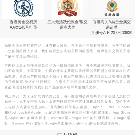
香港黄金交易所
三大最活跃伦敦金/银交
香港海关A类贵金属交
AA类145号行员
易商大奖
易证书
注册号A-B-23-06-00639
保证金交易等杠杆产品，具有很大风险，并不适用于所有投资者。损失可能超
出您的初始投入资金。我们建议您征询独立顾问的意见，确保您在交易前完全
了解可能涉及的风险。
本网站上显示的任何信息仅作为一般数据或参考，并不构成任何投资建议。我
们不向美国、中国香港、中国台湾等某些司法管辖区的居民提供保证金杠杆产
品交易。请注意本网站信息不适用于视发布或使用此类信息违反当地法律法规
的任何国家/地区的任何居民。在您决定交易或继续持有任何金融产品前，请
务必阅读理解并同意我们的产品披露声明和其他相关文件。
网上保安：为了保护您的私隐安全，请不要使用公共或共享计算机登入您的交
易帐户，亦不要于登入帐户后将密码保存于任何计算机或移动设备。我们不会
以电邮方式要求您提供帐户号码和密码等私人数据。 Apple，iPad，iPhone
和iPod touch是Apple Inc.的注册商标并在美国和其他国家注册。App Store
是Apple Inc.的服务标志，Android是Google Inc.的注册商标。Google徽
标，Google Play徽标和Google界面是Google Inc.的商标或注册商标。