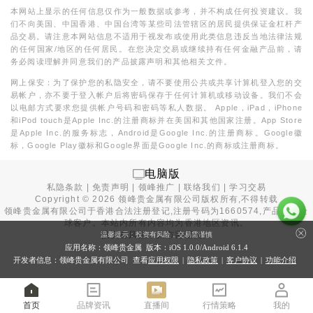
本网站上显示的任何信息仅作为一般数据或参考，并不构成任何投资建议。我
们不向美国、中国香港、中国台湾等某些司法管辖区的居民提供保证金杠杆产
品交易。请注意本网站信息不适用于视发布或使用此类信息违反当地法律法规
的任何国家/地区的任何居民。在您决定交易或继续持有任何金融产品前，请
务必阅读理解并同意我们的产品披露声明和其他相关文件。
网上保安：为了保护您的私隐安全，请不要使用公共或共享计算机登入您的交
易帐户，亦不要于登入帐户后将密码保存于任何计算机或移动设备。我们不会
以电邮方式要求您提供帐户号码和密码等私人数据。 Apple，iPad，iPhone
和iPod touch是Apple Inc.的注册商标并在美国和其他国家注册。App Store
是Apple Inc.的服务标志，Android是Google Inc.的注册商标。Google徽
标，Google Play徽标和Google界面是Google Inc.的商标或注册商标。
电脑版
私隐条款
|
免责声明
|
领峰推广
|
联络我们
|
学习交易
Copyright ©
2026
领峰贵金属有限公司版权所有,不得转载
领峰贵金属有限公司于
香港合法注册登记
,注册号码为1660574,产品面向全
球客户。本站内所有内容均为香港地区资讯。
投资有风险，入市需谨慎。
温馨提示：投资有风险，交易需谨慎
应用名称：领峰贵金属 版本：iOS
1.0.0
/Android
6.1.4
开发者信息：领峰贵金属有限公司 查看
应用权限
|
隐私政策
|
客户协议
|
功能介绍
首页
品牌资讯
直播间
行情策略
我的