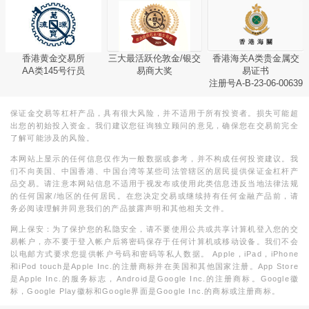
香港黄金交易所
三大最活跃伦敦金/银交
香港海关A类贵金属交
AA类145号行员
易商大奖
易证书
注册号A-B-23-06-00639
保证金交易等杠杆产品，具有很大风险，并不适用于所有投资者。损失可能超
出您的初始投入资金。我们建议您征询独立顾问的意见，确保您在交易前完全
了解可能涉及的风险。
本网站上显示的任何信息仅作为一般数据或参考，并不构成任何投资建议。我
们不向美国、中国香港、中国台湾等某些司法管辖区的居民提供保证金杠杆产
品交易。请注意本网站信息不适用于视发布或使用此类信息违反当地法律法规
的任何国家/地区的任何居民。在您决定交易或继续持有任何金融产品前，请
务必阅读理解并同意我们的产品披露声明和其他相关文件。
网上保安：为了保护您的私隐安全，请不要使用公共或共享计算机登入您的交
易帐户，亦不要于登入帐户后将密码保存于任何计算机或移动设备。我们不会
以电邮方式要求您提供帐户号码和密码等私人数据。 Apple，iPad，iPhone
和iPod touch是Apple Inc.的注册商标并在美国和其他国家注册。App Store
是Apple Inc.的服务标志，Android是Google Inc.的注册商标。Google徽
标，Google Play徽标和Google界面是Google Inc.的商标或注册商标。