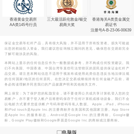
香港黄金交易所
三大最活跃伦敦金/银交
香港海关A类贵金属交
AA类145号行员
易商大奖
易证书
注册号A-B-23-06-00639
保证金交易等杠杆产品，具有很大风险，并不适用于所有投资者。损失可能超
出您的初始投入资金。我们建议您征询独立顾问的意见，确保您在交易前完全
了解可能涉及的风险。
本网站上显示的任何信息仅作为一般数据或参考，并不构成任何投资建议。我
们不向美国、中国香港、中国台湾等某些司法管辖区的居民提供保证金杠杆产
品交易。请注意本网站信息不适用于视发布或使用此类信息违反当地法律法规
的任何国家/地区的任何居民。在您决定交易或继续持有任何金融产品前，请
务必阅读理解并同意我们的产品披露声明和其他相关文件。
网上保安：为了保护您的私隐安全，请不要使用公共或共享计算机登入您的交
易帐户，亦不要于登入帐户后将密码保存于任何计算机或移动设备。我们不会
以电邮方式要求您提供帐户号码和密码等私人数据。 Apple，iPad，iPhone
和iPod touch是Apple Inc.的注册商标并在美国和其他国家注册。App Store
是Apple Inc.的服务标志，Android是Google Inc.的注册商标。Google徽
标，Google Play徽标和Google界面是Google Inc.的商标或注册商标。
电脑版