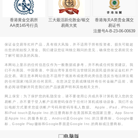
香港黄金交易所
三大最活跃伦敦金/银交
香港海关A类贵金属交
AA类145号行员
易商大奖
易证书
注册号A-B-23-06-00639
保证金交易等杠杆产品，具有很大风险，并不适用于所有投资者。损失可能超
出您的初始投入资金。我们建议您征询独立顾问的意见，确保您在交易前完全
了解可能涉及的风险。
本网站上显示的任何信息仅作为一般数据或参考，并不构成任何投资建议。我
们不向美国、中国香港、中国台湾等某些司法管辖区的居民提供保证金杠杆产
品交易。请注意本网站信息不适用于视发布或使用此类信息违反当地法律法规
的任何国家/地区的任何居民。在您决定交易或继续持有任何金融产品前，请
务必阅读理解并同意我们的产品披露声明和其他相关文件。
网上保安：为了保护您的私隐安全，请不要使用公共或共享计算机登入您的交
易帐户，亦不要于登入帐户后将密码保存于任何计算机或移动设备。我们不会
以电邮方式要求您提供帐户号码和密码等私人数据。 Apple，iPad，iPhone
和iPod touch是Apple Inc.的注册商标并在美国和其他国家注册。App Store
是Apple Inc.的服务标志，Android是Google Inc.的注册商标。Google徽
标，Google Play徽标和Google界面是Google Inc.的商标或注册商标。
电脑版