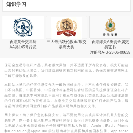
知识学习
香港黄金交易所
三大最活跃伦敦金/银交
香港海关A类贵金属交
AA类145号行员
易商大奖
易证书
注册号A-B-23-06-00639
保证金交易等杠杆产品，具有很大风险，并不适用于所有投资者。损失可能超
出您的初始投入资金。我们建议您征询独立顾问的意见，确保您在交易前完全
了解可能涉及的风险。
本网站上显示的任何信息仅作为一般数据或参考，并不构成任何投资建议。我
们不向美国、中国香港、中国台湾等某些司法管辖区的居民提供保证金杠杆产
品交易。请注意本网站信息不适用于视发布或使用此类信息违反当地法律法规
的任何国家/地区的任何居民。在您决定交易或继续持有任何金融产品前，请
务必阅读理解并同意我们的产品披露声明和其他相关文件。
网上保安：为了保护您的私隐安全，请不要使用公共或共享计算机登入您的交
易帐户，亦不要于登入帐户后将密码保存于任何计算机或移动设备。我们不会
以电邮方式要求您提供帐户号码和密码等私人数据。 Apple，iPad，iPhone
和iPod touch是Apple Inc.的注册商标并在美国和其他国家注册。App Store