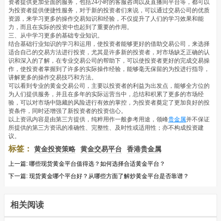
资者提供更加全面的服务，包括24小时的客服咨询以及直播间平台等，都可以
为投资者提供便捷性服务，对于新的投资者们来说，可以通过交易公司的优质
资源，来学习更多的操作交易知识和经验，不仅提升了人们的学习效果和能
力，而且在实际的投资中也起到了重要的作用。
三、从中学习更多的基础专业知识。
结合基础行业知识的学习和运用，使投资者能够更好的借助交易公司，来选择
适合自己的交易方法进行投资，尤其是许多新的投资者，对市场缺乏正确的认
识和深入的了解，在专业交易公司的帮助下，可以使投资者更好的完成交易操
作，使投资者掌握到了许多的实际操作经验，能够毫无保留的为投进行指导，
讲解更多的操作交易技巧和方法。
可以看到专业的黄金交易公司，主要以投资者的利益为出发点，能够全方位的
为人们提供服务，并且在多年的实际运营当中，总结和积累了更多的市场经
验，可以对市场中隐藏的风险进行有效的掌控，为投资者奠定了更加良好的投
资条件，同时还增强了新投资者的投资信心。
以上资讯内容是由第三方提供，纯粹用作一般参考用途，领峰
贵金属
并不保证
所提供的第三方资讯的准确性、完整性、及时性或适用性；亦不构成投资建
议。
标签：
黄金投资策略
黄金交易平台
香港贵金属
上一篇:
哪些现货黄金平台值得选？如何选择合适黄金平台？
下一篇:
现货黄金哪个平台好？从哪些方面了解炒黄金平台是否靠谱？
相关阅读