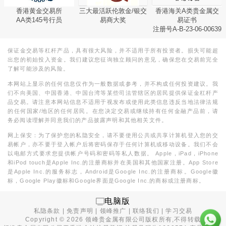
香港黄金交易所
三大最活跃伦敦金/银交
香港海关A类贵金属交
AA类145号行员
易商大奖
易证书
注册号A-B-23-06-00639
保证金交易等杠杆产品，具有很大风险，并不适用于所有投资者。损失可能超
出您的初始投入资金。我们建议您征询独立顾问的意见，确保您在交易前完全
了解可能涉及的风险。
本网站上显示的任何信息仅作为一般数据或参考，并不构成任何投资建议。我
们不向美国、中国香港、中国台湾等某些司法管辖区的居民提供保证金杠杆产
品交易。请注意本网站信息不适用于视发布或使用此类信息违反当地法律法规
的任何国家/地区的任何居民。在您决定交易或继续持有任何金融产品前，请
务必阅读理解并同意我们的产品披露声明和其他相关文件。
网上保安：为了保护您的私隐安全，请不要使用公共或共享计算机登入您的交
易帐户，亦不要于登入帐户后将密码保存于任何计算机或移动设备。我们不会
以电邮方式要求您提供帐户号码和密码等私人数据。 Apple，iPad，iPhone
和iPod touch是Apple Inc.的注册商标并在美国和其他国家注册。App Store
是Apple Inc.的服务标志，Android是Google Inc.的注册商标。Google徽
标，Google Play徽标和Google界面是Google Inc.的商标或注册商标。
电脑版
私隐条款
|
免责声明
|
领峰推广
|
联络我们
|
学习交易
Copyright ©
2026
领峰贵金属有限公司版权所有,不得转载