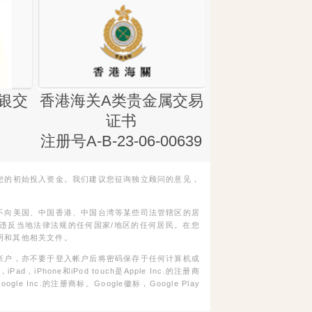
银交
香港海关A类贵金属交易
金银业贸易
证书
集团证书(铸
注册号A-B-23-06-00639
您的初始投入资金。我们建议您征询独立顾问的意见，
不向美国、中国香港、中国台湾等某些司法管辖区的居
违反当地法律法规的任何国家/地区的任何居民。在您
明和其他相关文件。
帐户，亦不要于登入帐户后将密码保存于任何计算机或
Phone和iPod touch是Apple Inc.的注册商
gle Inc.的注册商标。Google徽标，Google Play