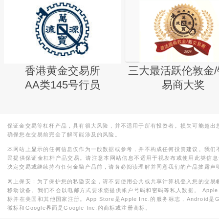
香港黄金交易所
三大最活跃伦敦金/
AA类145号行员
易商大奖
保证金交易等杠杆产品，具有很大风险，并不适用于所有投资者。损失可能超出
确保您在交易前完全了解可能涉及的风险。
本网站上显示的任何信息仅作为一般数据或参考，并不构成任何投资建议。我们
民提供保证金杠杆产品交易。请注意本网站信息不适用于视发布或使用此类信息
决定交易或继续持有任何金融产品前，请务必阅读理解并同意我们的产品披露声
网上保安：为了保护您的私隐安全，请不要使用公共或共享计算机登入您的交易
移动设备。我们不会以电邮方式要求您提供帐户号码和密码等私人数据。 Apple，iPad，i
标并在美国和其他国家注册。App Store是Apple Inc.的服务标志，Android是Goo
徽标和Google界面是Google Inc.的商标或注册商标。