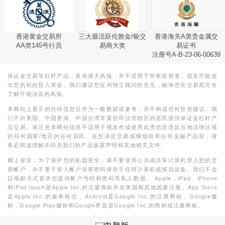
香港黄金交易所
三大最活跃伦敦金/银交
香港海关A类贵金属交
AA类145号行员
易商大奖
易证书
注册号A-B-23-06-00639
保证金交易等杠杆产品，具有很大风险，并不适用于所有投资者。损失可能超
出您的初始投入资金。我们建议您征询独立顾问的意见，确保您在交易前完全
了解可能涉及的风险。
本网站上显示的任何信息仅作为一般数据或参考，并不构成任何投资建议。我
们不向美国、中国香港、中国台湾等某些司法管辖区的居民提供保证金杠杆产
品交易。请注意本网站信息不适用于视发布或使用此类信息违反当地法律法规
的任何国家/地区的任何居民。在您决定交易或继续持有任何金融产品前，请
务必阅读理解并同意我们的产品披露声明和其他相关文件。
网上保安：为了保护您的私隐安全，请不要使用公共或共享计算机登入您的交
易帐户，亦不要于登入帐户后将密码保存于任何计算机或移动设备。我们不会
以电邮方式要求您提供帐户号码和密码等私人数据。 Apple，iPad，iPhone
和iPod touch是Apple Inc.的注册商标并在美国和其他国家注册。App Store
是Apple Inc.的服务标志，Android是Google Inc.的注册商标。Google徽
标，Google Play徽标和Google界面是Google Inc.的商标或注册商标。