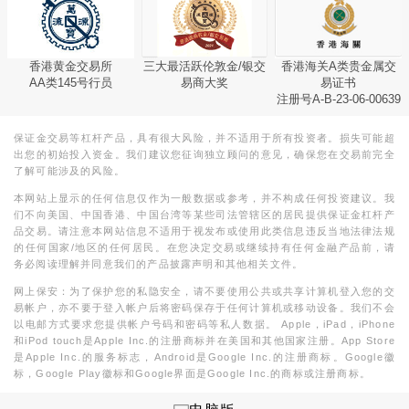
香港黄金交易所
三大最活跃伦敦金/银交
香港海关A类贵金属交
AA类145号行员
易商大奖
易证书
注册号A-B-23-06-00639
保证金交易等杠杆产品，具有很大风险，并不适用于所有投资者。损失可能超
出您的初始投入资金。我们建议您征询独立顾问的意见，确保您在交易前完全
了解可能涉及的风险。
本网站上显示的任何信息仅作为一般数据或参考，并不构成任何投资建议。我
们不向美国、中国香港、中国台湾等某些司法管辖区的居民提供保证金杠杆产
品交易。请注意本网站信息不适用于视发布或使用此类信息违反当地法律法规
的任何国家/地区的任何居民。在您决定交易或继续持有任何金融产品前，请
务必阅读理解并同意我们的产品披露声明和其他相关文件。
网上保安：为了保护您的私隐安全，请不要使用公共或共享计算机登入您的交
易帐户，亦不要于登入帐户后将密码保存于任何计算机或移动设备。我们不会
以电邮方式要求您提供帐户号码和密码等私人数据。 Apple，iPad，iPhone
和iPod touch是Apple Inc.的注册商标并在美国和其他国家注册。App Store
是Apple Inc.的服务标志，Android是Google Inc.的注册商标。Google徽
标，Google Play徽标和Google界面是Google Inc.的商标或注册商标。