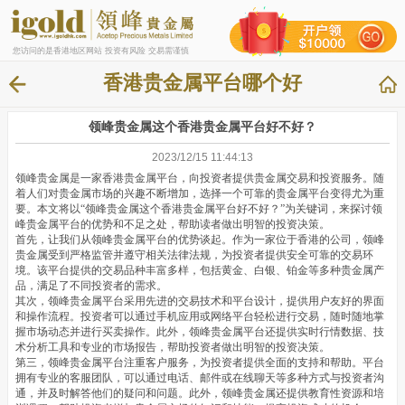
您访问的是香港地区网站 投资有风险 交易需谨慎
香港贵金属平台哪个好
领峰贵金属这个香港贵金属平台好不好？
2023/12/15 11:44:13
领峰贵金属是一家香港贵金属平台，向投资者提供贵金属交易和投资服务。随
着人们对贵金属市场的兴趣不断增加，选择一个可靠的贵金属平台变得尤为重
要。本文将以“领峰贵金属这个香港贵金属平台好不好？”为关键词，来探讨领
峰贵金属平台的优势和不足之处，帮助读者做出明智的投资决策。
首先，让我们从领峰贵金属平台的优势谈起。作为一家位于香港的公司，领峰
贵金属受到严格监管并遵守相关法律法规，为投资者提供安全可靠的交易环
境。该平台提供的交易品种丰富多样，包括黄金、白银、铂金等多种贵金属产
品，满足了不同投资者的需求。
其次，领峰贵金属平台采用先进的交易技术和平台设计，提供用户友好的界面
和操作流程。投资者可以通过手机应用或网络平台轻松进行交易，随时随地掌
握市场动态并进行买卖操作。此外，领峰贵金属平台还提供实时行情数据、技
术分析工具和专业的市场报告，帮助投资者做出明智的投资决策。
第三，领峰贵金属平台注重客户服务，为投资者提供全面的支持和帮助。平台
拥有专业的客服团队，可以通过电话、邮件或在线聊天等多种方式与投资者沟
通，并及时解答他们的疑问和问题。此外，领峰贵金属还提供教育性资源和培