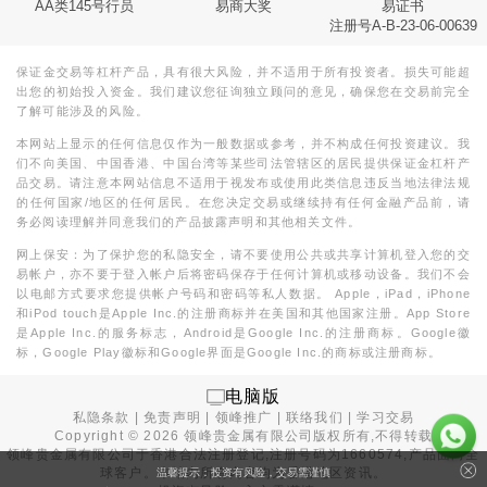
AA类145号行员
易商大奖
易证书
注册号A-B-23-06-00639
保证金交易等杠杆产品，具有很大风险，并不适用于所有投资者。损失可能超
出您的初始投入资金。我们建议您征询独立顾问的意见，确保您在交易前完全
了解可能涉及的风险。
本网站上显示的任何信息仅作为一般数据或参考，并不构成任何投资建议。我
们不向美国、中国香港、中国台湾等某些司法管辖区的居民提供保证金杠杆产
品交易。请注意本网站信息不适用于视发布或使用此类信息违反当地法律法规
的任何国家/地区的任何居民。在您决定交易或继续持有任何金融产品前，请
务必阅读理解并同意我们的产品披露声明和其他相关文件。
网上保安：为了保护您的私隐安全，请不要使用公共或共享计算机登入您的交
易帐户，亦不要于登入帐户后将密码保存于任何计算机或移动设备。我们不会
以电邮方式要求您提供帐户号码和密码等私人数据。 Apple，iPad，iPhone
和iPod touch是Apple Inc.的注册商标并在美国和其他国家注册。App Store
是Apple Inc.的服务标志，Android是Google Inc.的注册商标。Google徽
标，Google Play徽标和Google界面是Google Inc.的商标或注册商标。
电脑版
私隐条款
|
免责声明
|
领峰推广
|
联络我们
|
学习交易
Copyright ©
2026
领峰贵金属有限公司版权所有,不得转载
领峰贵金属有限公司于
香港合法注册登记
,注册号码为1660574,产品面向全
球客户。本站内所有内容均为香港地区资讯。
温馨提示：投资有风险，交易需谨慎