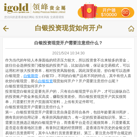
您访问的是香港地区网站 投资有风险 交易需谨慎
白银投资现货如何开户
白银投资现货开户需要注意些什么？
2021/5/24 10:34:30
作为当代的年轻人本身面临的经济压力较大，所以投资拿不出来较多的资金，
故往往会选择投资门槛较低的投资产品，比如说白银，保证金交易模式，可以
运用杠杆放大投资资本，相对投资风险较低，因此深受欢迎。炒白银可以选择
白银现货，
白银期货
，白银TD，不同的白银产品有不同的特点，其中有些人喜
欢炒白银现货，那么
白银投资
现货如何开户？开户需要注意些什么呢？
白银投资现货如何开户？
投资现货白银肯定是要先开户的，只有在白银现货平台开户，才可以操纵自己
的投资账户资金来低买高卖，赚取投资差价。而白银投资现货开户其实很简
单，只需要打开开户页面填写资料，上传有关证件即可。
白银投资现货开户需要注意些什么？
第一，白银投资现货开户需要注意自身是否符合条件，包括年龄要满18周岁，
拥有良好的信用记录，有承担风险的能力，有一定的投资基础知识等。第二，
需要注意挑选正规的白银现货平台，而查看平台是否正规很简单，只需要看其
是否是在香港地区注册，有拿到正规的经营牌照，是香港百年历史的金银业贸
易场行员资质即可，其中AA类行员资质要更好。第三，要注意办理平台规定的