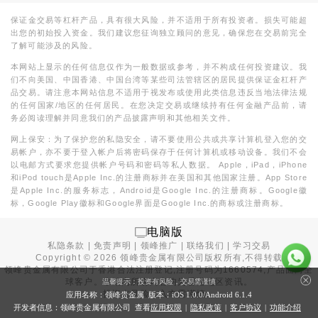
保证金交易等杠杆产品，具有很大风险，并不适用于所有投资者。损失可能超
出您的初始投入资金。我们建议您征询独立顾问的意见，确保您在交易前完全
了解可能涉及的风险。
本网站上显示的任何信息仅作为一般数据或参考，并不构成任何投资建议。我
们不向美国、中国香港、中国台湾等某些司法管辖区的居民提供保证金杠杆产
品交易。请注意本网站信息不适用于视发布或使用此类信息违反当地法律法规
的任何国家/地区的任何居民。在您决定交易或继续持有任何金融产品前，请
务必阅读理解并同意我们的产品披露声明和其他相关文件。
网上保安：为了保护您的私隐安全，请不要使用公共或共享计算机登入您的交
易帐户，亦不要于登入帐户后将密码保存于任何计算机或移动设备。我们不会
以电邮方式要求您提供帐户号码和密码等私人数据。 Apple，iPad，iPhone
和iPod touch是Apple Inc.的注册商标并在美国和其他国家注册。App Store
是Apple Inc.的服务标志，Android是Google Inc.的注册商标。Google徽
标，Google Play徽标和Google界面是Google Inc.的商标或注册商标。
电脑版
私隐条款
|
免责声明
|
领峰推广
|
联络我们
|
学习交易
Copyright ©
2026
领峰贵金属有限公司版权所有,不得转载
领峰贵金属有限公司于
香港合法注册登记
,注册号码为1660574,产品面向全
球客户。本站内所有内容均为香港地区资讯。
温馨提示：投资有风险，交易需谨慎
投资有风险，入市需谨慎。
应用名称：领峰贵金属 版本：iOS
1.0.0
/Android
6.1.4
开发者信息：领峰贵金属有限公司 查看
应用权限
|
隐私政策
|
客户协议
|
功能介绍