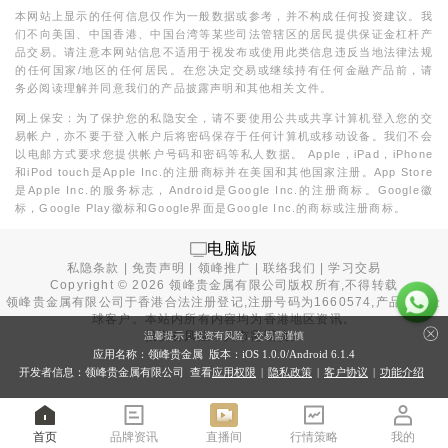
本网站上显示的任何信息仅作为一般数据或参考，并不构成任何投资建议。我
们不向美国、中国香港、中国台湾等某些司法管辖区的居民提供保证金杠杆产
品交易。请注意本网站信息不适用于视发布或使用此类信息违反当地法律法规
的任何国家/地区的任何居民。在您决定交易或继续持有任何金融产品前，请
务必阅读理解并同意我们的产品披露声明和其他相关文件。
网上保安：为了保护您的私隐安全，请不要使用公共或共享计算机登入您的交
易帐户，亦不要于登入帐户后将密码保存于任何计算机或移动设备。我们不会
以电邮方式要求您提供帐户号码和密码等私人数据。 Apple，iPad，iPhone
和iPod touch是Apple Inc.的注册商标并在美国和其他国家注册。App Store
是Apple Inc.的服务标志，Android是Google Inc.的注册商标。Google徽
标，Google Play徽标和Google界面是Google Inc.的商标或注册商标。
电脑版
私隐条款
|
免责声明
|
领峰推广
|
联络我们
|
学习交易
Copyright ©
2026
领峰贵金属有限公司版权所有,不得转载
领峰贵金属有限公司于
香港合法注册登记
,注册号码为1660574,产品面向全
球客户。本站内所有内容均为香港地区资讯。
投资有风险，入市需谨慎。
温馨提示：投资有风险，交易需谨慎
应用名称：领峰贵金属 版本：iOS
1.0.0
/Android
6.1.4
开发者信息：领峰贵金属有限公司 查看
应用权限
|
隐私政策
|
客户协议
|
功能介绍
首页
品牌资讯
直播间
行情策略
我的