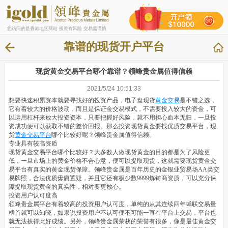
您访问的是香港地区网站 投资有风险 交易需谨慎
靠谱的现货开户平台
现货黄金交易平台哪个靠谱？领峰贵金属值得信赖
2021/5/24 10:51:33
想要快速积累资本就要寻找好的投资产品，电子盘现货
黄金交易
是不错之选，
它有着较大的价格波动，而且是保证金交易模式，不需要投入较大的资金，可
以运用杠杆来放大投资资本，只要把握好风险，就不用担心血本无归，一旦投
资成功便可以获取不错的差价回报。那么投资现货黄金要找优质交易平台，现
货
黄金交易平台
哪个比较好呢？领峰贵金属值得信赖。
专业具有较高资质
现货黄金交易平台哪个比较好？大多数人做现货黄金的目的都是为了风险更
低，一旦市场上的黄金价格不合心意，便可以提取现货，这就需要现货黄金交
易平台有真实的黄金现货保障。领峰贵金属是百年历史的金银业贸易场AA类交
易牌照，合法优质毋庸置疑，并且它还有极少数9999炼铸商资质，可以充分保
障提取现货黄金的真实性，相对要更放心。
投资用户认可度高
领峰贵金属平台有着较高的投资用户认可度，单纯的从其连续四年蝉联交易量
榜首就可以知晓，如果说投资用户不认可便不可能一直在平台上交易，平台也
就无法获得此好成绩。另外，领峰贵金属荣获的荣誉有很多，像是最佳黄金交