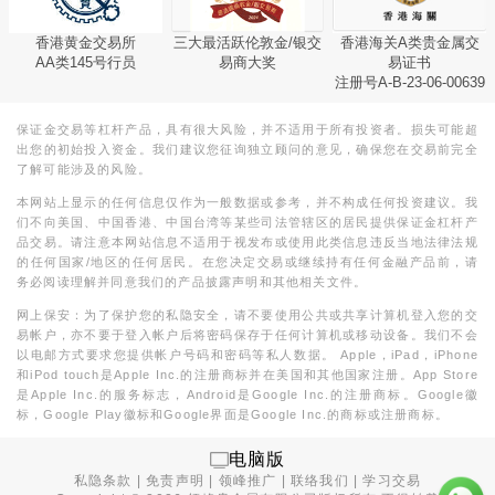
香港黄金交易所
三大最活跃伦敦金/银交
香港海关A类贵金属交
AA类145号行员
易商大奖
易证书
注册号A-B-23-06-00639
保证金交易等杠杆产品，具有很大风险，并不适用于所有投资者。损失可能超
出您的初始投入资金。我们建议您征询独立顾问的意见，确保您在交易前完全
了解可能涉及的风险。
本网站上显示的任何信息仅作为一般数据或参考，并不构成任何投资建议。我
们不向美国、中国香港、中国台湾等某些司法管辖区的居民提供保证金杠杆产
品交易。请注意本网站信息不适用于视发布或使用此类信息违反当地法律法规
的任何国家/地区的任何居民。在您决定交易或继续持有任何金融产品前，请
务必阅读理解并同意我们的产品披露声明和其他相关文件。
网上保安：为了保护您的私隐安全，请不要使用公共或共享计算机登入您的交
易帐户，亦不要于登入帐户后将密码保存于任何计算机或移动设备。我们不会
以电邮方式要求您提供帐户号码和密码等私人数据。 Apple，iPad，iPhone
和iPod touch是Apple Inc.的注册商标并在美国和其他国家注册。App Store
是Apple Inc.的服务标志，Android是Google Inc.的注册商标。Google徽
标，Google Play徽标和Google界面是Google Inc.的商标或注册商标。
电脑版
私隐条款
|
免责声明
|
领峰推广
|
联络我们
|
学习交易