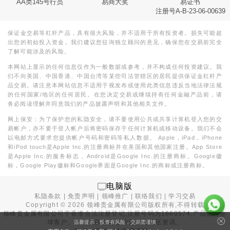
AA类145号行员
易商大奖
易证书
注册号A-B-23-06-00639
保证金交易等杠杆产品，具有很大风险，并不适用于所有投资者。损失可能超
出您的初始投入资金。我们建议您征询独立顾问的意见，确保您在交易前完全
了解可能涉及的风险。
本网站上显示的任何信息仅作为一般数据或参考，并不构成任何投资建议。我
们不向美国、中国香港、中国台湾等某些司法管辖区的居民提供保证金杠杆产
品交易。请注意本网站信息不适用于视发布或使用此类信息违反当地法律法规
的任何国家/地区的任何居民。在您决定交易或继续持有任何金融产品前，请
务必阅读理解并同意我们的产品披露声明和其他相关文件。
网上保安：为了保护您的私隐安全，请不要使用公共或共享计算机登入您的交
易帐户，亦不要于登入帐户后将密码保存于任何计算机或移动设备。我们不会
以电邮方式要求您提供帐户号码和密码等私人数据。 Apple，iPad，iPhone
和iPod touch是Apple Inc.的注册商标并在美国和其他国家注册。App Store
是Apple Inc.的服务标志，Android是Google Inc.的注册商标。Google徽
标，Google Play徽标和Google界面是Google Inc.的商标或注册商标。
电脑版
私隐条款
|
免责声明
|
领峰推广
|
联络我们
|
学习交易
Copyright ©
2026
领峰贵金属有限公司版权所有,不得转载
领峰贵金属有限公司于
香港合法注册登记
,注册号码为1660574,产品面向全
球客户。本站内所有内容均为香港地区资讯。
温馨提示：投资有风险，交易需谨慎