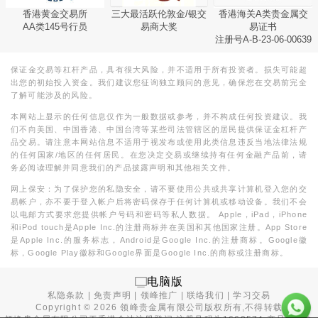
香港黄金交易所
三大最活跃伦敦金/银交
香港海关A类贵金属交
AA类145号行员
易商大奖
易证书
注册号A-B-23-06-00639
保证金交易等杠杆产品，具有很大风险，并不适用于所有投资者。损失可能超
出您的初始投入资金。我们建议您征询独立顾问的意见，确保您在交易前完全
了解可能涉及的风险。
本网站上显示的任何信息仅作为一般数据或参考，并不构成任何投资建议。我
们不向美国、中国香港、中国台湾等某些司法管辖区的居民提供保证金杠杆产
品交易。请注意本网站信息不适用于视发布或使用此类信息违反当地法律法规
的任何国家/地区的任何居民。在您决定交易或继续持有任何金融产品前，请
务必阅读理解并同意我们的产品披露声明和其他相关文件。
网上保安：为了保护您的私隐安全，请不要使用公共或共享计算机登入您的交
易帐户，亦不要于登入帐户后将密码保存于任何计算机或移动设备。我们不会
以电邮方式要求您提供帐户号码和密码等私人数据。 Apple，iPad，iPhone
和iPod touch是Apple Inc.的注册商标并在美国和其他国家注册。App Store
是Apple Inc.的服务标志，Android是Google Inc.的注册商标。Google徽
标，Google Play徽标和Google界面是Google Inc.的商标或注册商标。
电脑版
私隐条款
|
免责声明
|
领峰推广
|
联络我们
|
学习交易
Copyright ©
2026
领峰贵金属有限公司版权所有,不得转载