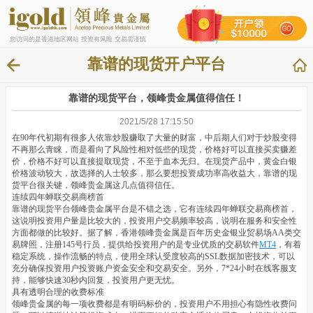
您访问的是香港地区网站 投资有风险 交易需谨慎
靠谱的现货开户平台
靠谱的现货平台，领峰贵金属值得信任！
2021/5/28 17:15:50
在90年代初期有很多人依靠炒股赚取了大量的财富，中后期人们对于炒股变得
不再那么青睐，而是看向了风险性相对低些的现货，价格好可以直接买卖赚差
价，价格不好可以直接提取现货，不至于血本无归。在现货产品中，黄金白银
价格波动较大，故选择的人士较多，那么要想投资成功率高收益大，靠谱的现
货平台很关键，领峰贵金属这几点值得信任。
连续四年蝉联交易商榜首
靠谱的现货平台领峰贵金属平台是不错之选，它有连续四年蝉联交易商榜首，
这说明投资用户量是比较大的，投资用户交易频率较高，说明在服务和安全性
方面都做的比较好。据了解，香港领峰贵金属是百年历史金银业贸易场AA类交
易牌照，注册145号行员，提供给投资用户的是专业优质的交易软件
MT4
，有着
稳定系统，操作流畅的特点，使用全球认受度较高的SSL数据加密技术，可以
充分确保投资用户投资账户资金安全和交易安全。另外，7*24小时在线客服支
持，能够快速30秒内回复，投资用户更无忧。
具有透明合理的收费标准
领峰贵金属的每一项收费都是有明码标价的，投资用户不用担心有隐性收费问