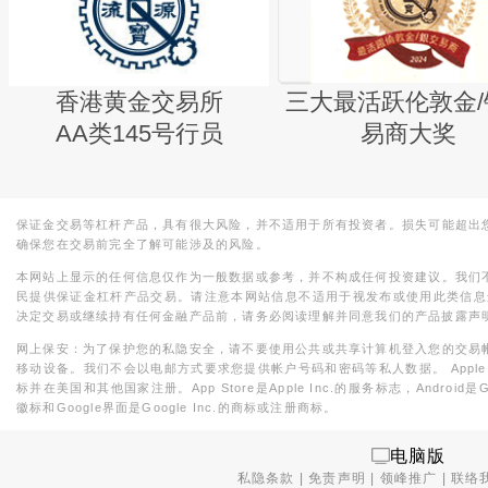
香港黄金交易所
三大最活跃伦敦金/
AA类145号行员
易商大奖
保证金交易等杠杆产品，具有很大风险，并不适用于所有投资者。损失可能超出
确保您在交易前完全了解可能涉及的风险。
本网站上显示的任何信息仅作为一般数据或参考，并不构成任何投资建议。我们
民提供保证金杠杆产品交易。请注意本网站信息不适用于视发布或使用此类信息
决定交易或继续持有任何金融产品前，请务必阅读理解并同意我们的产品披露声
网上保安：为了保护您的私隐安全，请不要使用公共或共享计算机登入您的交易
移动设备。我们不会以电邮方式要求您提供帐户号码和密码等私人数据。 Apple，iPad，i
标并在美国和其他国家注册。App Store是Apple Inc.的服务标志，Android是Goo
徽标和Google界面是Google Inc.的商标或注册商标。
电脑版
私隐条款
|
免责声明
|
领峰推广
|
联络