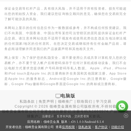
保证金交易等杠杆产品，具有很大风险，并不适用于所有投资者。损失可能超
出您的初始投入资金。我们建议您征询独立顾问的意见，确保您在交易前完全
了解可能涉及的风险。
本网站上显示的任何信息仅作为一般数据或参考，并不构成任何投资建议。我
们不向美国、中国香港、中国台湾等某些司法管辖区的居民提供保证金杠杆产
品交易。请注意本网站信息不适用于视发布或使用此类信息违反当地法律法规
的任何国家/地区的任何居民。在您决定交易或继续持有任何金融产品前，请
务必阅读理解并同意我们的产品披露声明和其他相关文件。
网上保安：为了保护您的私隐安全，请不要使用公共或共享计算机登入您的交
易帐户，亦不要于登入帐户后将密码保存于任何计算机或移动设备。我们不会
以电邮方式要求您提供帐户号码和密码等私人数据。 Apple，iPad，iPhone
和iPod touch是Apple Inc.的注册商标并在美国和其他国家注册。App Store
是Apple Inc.的服务标志，Android是Google Inc.的注册商标。Google徽
标，Google Play徽标和Google界面是Google Inc.的商标或注册商标。
电脑版
私隐条款
|
免责声明
|
领峰推广
|
联络我们
|
学习交易
Copyright ©
2026
领峰贵金属有限公司版权所有,不得转载
领峰贵金属有限公司于
香港合法注册登记
,注册号码为1660574,产品面向全
球客户。本站内所有内容均为香港地区资讯。
温馨提示：投资有风险，交易需谨慎
投资有风险，入市需谨慎。
应用名称：领峰贵金属 版本：iOS
1.0.0
/Android
6.1.4
开发者信息：领峰贵金属有限公司 查看
应用权限
|
隐私政策
|
客户协议
|
功能介绍