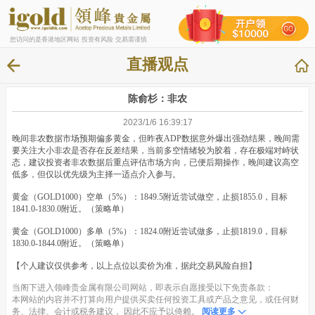
您访问的是香港地区网站 投资有风险 交易需谨慎
直播观点
陈俞杉：非农
2023/1/6 16:39:17
晚间非农数据市场预期偏多黄金，但昨夜ADP数据意外爆出强劲结果，晚间需
要关注大小非农是否存在反差结果，当前多空情绪较为胶着，存在极端对峙状
态，建议投资者非农数据后重点评估市场方向，已便后期操作，晚间建议高空
低多，但仅以优先级为主择一适点介入参与。
黄金（GOLD1000）空单（5%）：1849.5附近尝试做空，止损1855.0，目标
1841.0-1830.0附近。（策略单）
黄金（GOLD1000）多单（5%）：1824.0附近尝试做多，止损1819.0，目标
1830.0-1844.0附近。（策略单）
【个人建议仅供参考，以上点位以卖价为准，据此交易风险自担】
当阁下进入领峰贵金属有限公司网站，即表示自愿接受以下免责条款：
本网站的内容并不打算向用户提供买卖任何投资工具或产品之意见，或任何财
务、法律、会计或税务建议， 因此不应予以倚赖。
阅读更多