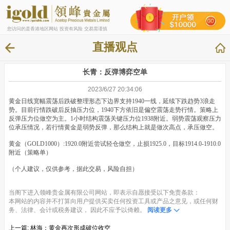
您访问的是香港地区网站 投资有风险 交易需谨慎
直播观点
长青：反弹博弈空单
2023/6/27 20:34:06
黄金日线宽幅震荡后跌破整理形态下边界支持1940一线，延续下跌趋势3浪走
势。目前行情跌破后反抽压力位，1940下方依旧是偏空震荡走势行情。策略上
反弹压力位做空为主。1小时结构震荡关键压力位1938附近。弱势震荡观察压力
位承压情况，若行情黄金是弱势反弹，那么结构上就是做次高点，承压做空。
黄金（GOLD1000）:1920.0附近尝试轻仓做空，止损1925.0，目标1914.0-1910.0
附近（策略单）
（个人建议，仅供参考，据此交易，风险自担）
当阁下进入领峰贵金属有限公司网站，即表示自愿接受以下免责条款：
本网站的内容并不打算向用户提供买卖任何投资工具或产品之意见，或任何财
务、法律、会计或税务建议， 因此不应予以倚赖。
阅读更多
上一篇:
林海：黄金再次形成破位收空