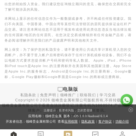
出您的初始投入资金。我们建议您征询独立顾问的意见，确保您在交易前完全
了解可能涉及的风险。
本网站上显示的任何信息仅作为一般数据或参考，并不构成任何投资建议。我
们不向美国、中国香港、中国台湾等某些司法管辖区的居民提供保证金杠杆产
品交易。请注意本网站信息不适用于视发布或使用此类信息违反当地法律法规
的任何国家/地区的任何居民。在您决定交易或继续持有任何金融产品前，请
务必阅读理解并同意我们的产品披露声明和其他相关文件。
网上保安：为了保护您的私隐安全，请不要使用公共或共享计算机登入您的交
易帐户，亦不要于登入帐户后将密码保存于任何计算机或移动设备。我们不会
以电邮方式要求您提供帐户号码和密码等私人数据。 Apple，iPad，iPhone
和iPod touch是Apple Inc.的注册商标并在美国和其他国家注册。App Store
是Apple Inc.的服务标志，Android是Google Inc.的注册商标。Google徽
标，Google Play徽标和Google界面是Google Inc.的商标或注册商标。
电脑版
私隐条款
|
免责声明
|
领峰推广
|
联络我们
|
学习交易
Copyright ©
2026
领峰贵金属有限公司版权所有,不得转载
领峰贵金属有限公司于
香港合法注册登记
,注册号码为1660574,产品面向全
球客户。本站内所有内容均为香港地区资讯。
温馨提示：投资有风险，交易需谨慎
投资有风险，入市需谨慎。
应用名称：领峰贵金属 版本：iOS
1.0.0
/Android
6.1.4
开发者信息：领峰贵金属有限公司 查看
应用权限
|
隐私政策
|
客户协议
|
功能介绍