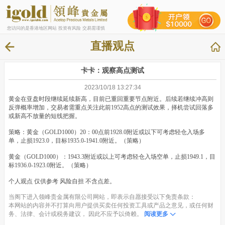
您访问的是香港地区网站 投资有风险 交易需谨慎
直播观点
卡卡：观察高点测试
2023/10/18 13:27:34
黄金在亚盘时段继续延续新高，目前已重回重要节点附近。后续若继续冲高则
反弹概率增加，交易者需重点关注此前1952高点的测试效果，择机尝试回落多
或新高不放量的短线把握。
策略：黄金（GOLD1000）20：00点前1928.0附近或以下可考虑轻仓入场多
单，止损1923.0，目标1935.0-1941.0附近。（策略）
黄金（GOLD1000）：1943.3附近或以上可考虑轻仓入场空单，止损1949.1，目
标1936.0-1923.0附近。（策略）
个人观点 仅供参考 风险自担 不含点差。
当阁下进入领峰贵金属有限公司网站，即表示自愿接受以下免责条款：
本网站的内容并不打算向用户提供买卖任何投资工具或产品之意见，或任何财
务、法律、会计或税务建议， 因此不应予以倚赖。
阅读更多