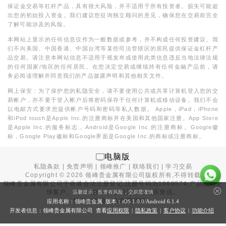
保证金交易等杠杆产品，具有很大风险，并不适用于所有投资者。损失可能超
出您的初始投入资金。我们建议您征询独立顾问的意见，确保您在交易前完全
了解可能涉及的风险。
本网站上显示的任何信息仅作为一般数据或参考，并不构成任何投资建议。我
们不向美国、中国香港、中国台湾等某些司法管辖区的居民提供保证金杠杆产
品交易。请注意本网站信息不适用于视发布或使用此类信息违反当地法律法规
的任何国家/地区的任何居民。在您决定交易或继续持有任何金融产品前，请
务必阅读理解并同意我们的产品披露声明和其他相关文件。
网上保安：为了保护您的私隐安全，请不要使用公共或共享计算机登入您的交
易帐户，亦不要于登入帐户后将密码保存于任何计算机或移动设备。我们不会
以电邮方式要求您提供帐户号码和密码等私人数据。 Apple，iPad，iPhone
和iPod touch是Apple Inc.的注册商标并在美国和其他国家注册。App Store
是Apple Inc.的服务标志，Android是Google Inc.的注册商标。Google徽
标，Google Play徽标和Google界面是Google Inc.的商标或注册商标。
电脑版
私隐条款
|
免责声明
|
领峰推广
|
联络我们
|
学习交易
Copyright ©
2026
领峰贵金属有限公司版权所有,不得转载
领峰贵金属有限公司于
香港合法注册登记
,注册号码为1660574,产品面向全
球客户。本站内所有内容均为香港地区资讯。
温馨提示：投资有风险，交易需谨慎
投资有风险，入市需谨慎。
应用名称：领峰贵金属 版本：iOS
1.0.0
/Android
6.1.4
开发者信息：领峰贵金属有限公司 查看
应用权限
|
隐私政策
|
客户协议
|
功能介绍