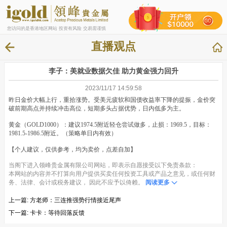
您访问的是香港地区网站 投资有风险 交易需谨慎
直播观点
李子：美就业数据欠佳 助力黄金强力回升
2023/11/17 14:59:58
昨日金价大幅上行，重拾涨势。受美元疲软和国债收益率下降的提振，金价突
破前期高点并持续冲击高位，短期多头占据优势，日内低多为主。
黄金（GOLD1000）：建议1974.5附近轻仓尝试做多，止损：1969.5，目标：
1981.5-1986.5附近。（策略单日内有效）
【个人建议，仅供参考，均为卖价，点差自加】
当阁下进入领峰贵金属有限公司网站，即表示自愿接受以下免责条款：
本网站的内容并不打算向用户提供买卖任何投资工具或产品之意见，或任何财
务、法律、会计或税务建议， 因此不应予以倚赖。
阅读更多
上一篇:
方老师：三连推强势行情接近尾声
下一篇:
卡卡：等待回落反馈