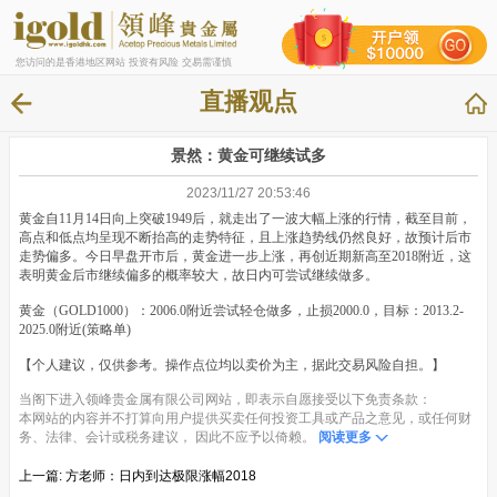
您访问的是香港地区网站 投资有风险 交易需谨慎
直播观点
景然：黄金可继续试多
2023/11/27 20:53:46
黄金自11月14日向上突破1949后，就走出了一波大幅上涨的行情，截至目前，
高点和低点均呈现不断抬高的走势特征，且上涨趋势线仍然良好，故预计后市
走势偏多。今日早盘开市后，黄金进一步上涨，再创近期新高至2018附近，这
表明黄金后市继续偏多的概率较大，故日内可尝试继续做多。
黄金（GOLD1000）：2006.0附近尝试轻仓做多，止损2000.0，目标：2013.2-
2025.0附近(策略单)
【个人建议，仅供参考。操作点位均以卖价为主，据此交易风险自担。】
当阁下进入领峰贵金属有限公司网站，即表示自愿接受以下免责条款：
本网站的内容并不打算向用户提供买卖任何投资工具或产品之意见，或任何财
务、法律、会计或税务建议， 因此不应予以倚赖。
阅读更多
上一篇:
方老师：日内到达极限涨幅2018