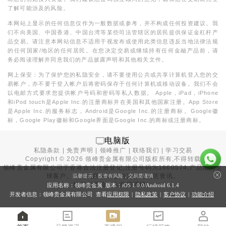
了解可能涉及的风险。
本网站上显示的任何信息仅作为一般数据或参考，并不构成任何投资建议。我
们不向美国、中国香港、中国台湾等某些司法管辖区的居民提供保证金杠杆产
品交易。请注意本网站信息不适用于视发布或使用此类信息违反当地法律法规
的任何国家/地区的任何居民。在您决定交易或继续持有任何金融产品前，请
务必阅读理解并同意我们的产品披露声明和其他相关文件。
网上保安：为了保护您的私隐安全，请不要使用公共或共享计算机登入您的交
易帐户，亦不要于登入帐户后将密码保存于任何计算机或移动设备。我们不会
以电邮方式要求您提供帐户号码和密码等私人数据。 Apple，iPad，iPhone
和iPod touch是Apple Inc.的注册商标并在美国和其他国家注册。App Store
是Apple Inc.的服务标志，Android是Google Inc.的注册商标。Google徽
标，Google Play徽标和Google界面是Google Inc.的商标或注册商标。
电脑版
私隐条款
|
免责声明
|
领峰推广
|
联络我们
|
学习交易
Copyright ©
2026
领峰贵金属有限公司版权所有,不得转载
领峰贵金属有限公司于
香港合法注册登记
,注册号码为1660574,产品面向全
球客户。本站内所有内容均为香港地区资讯。
温馨提示：投资有风险，交易需谨慎
投资有风险，入市需谨慎。
应用名称：领峰贵金属 版本：iOS
1.0.0
/Android
6.1.4
开发者信息：领峰贵金属有限公司 查看
应用权限
|
隐私政策
|
客户协议
|
功能介绍