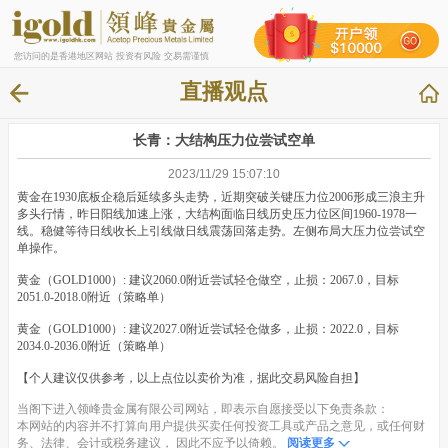
您访问的是香港地区网站 投资有风险 交易需谨慎
直播观点
长青：大结构压力位尝试空单
2023/11/29 15:07:10
黄金在1930底板企稳后延续多头走势，近期突破关键压力位2006形成三浪主升
多头行情，昨日阳线加速上涨，大结构面临日线历史压力位区间1960-1978一
线。稳健等待日线收长上引线做日线震荡回落走势。左侧布局大压力位尝试空
单操作。
黄金（GOLD1000）: 建议2060.0附近尝试轻仓做空，止损：2067.0，目标
2051.0-2018.0附近（策略单）
黄金（GOLD1000）: 建议2027.0附近尝试轻仓做多，止损：2022.0，目标
2034.0-2036.0附近（策略单）
【个人建议仅供参考，以上点位以卖价为准，据此交易风险自担】
当阁下进入领峰贵金属有限公司网站，即表示自愿接受以下免责条款：
本网站的内容并不打算向用户提供买卖任何投资工具或产品之意见，或任何财
务、法律、会计或税务建议， 因此不应予以倚赖。
阅读更多