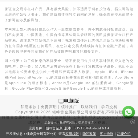
保证金交易等杠杆产品，具有很大风险，并不适用于所有投资者。损失可能超
出您的初始投入资金。我们建议您征询独立顾问的意见，确保您在交易前完全
了解可能涉及的风险。
本网站上显示的任何信息仅作为一般数据或参考，并不构成任何投资建议。我
们不向美国、中国香港、中国台湾等某些司法管辖区的居民提供保证金杠杆产
品交易。请注意本网站信息不适用于视发布或使用此类信息违反当地法律法规
的任何国家/地区的任何居民。在您决定交易或继续持有任何金融产品前，请
务必阅读理解并同意我们的产品披露声明和其他相关文件。
网上保安：为了保护您的私隐安全，请不要使用公共或共享计算机登入您的交
易帐户，亦不要于登入帐户后将密码保存于任何计算机或移动设备。我们不会
以电邮方式要求您提供帐户号码和密码等私人数据。 Apple，iPad，iPhone
和iPod touch是Apple Inc.的注册商标并在美国和其他国家注册。App Store
是Apple Inc.的服务标志，Android是Google Inc.的注册商标。Google徽
标，Google Play徽标和Google界面是Google Inc.的商标或注册商标。
电脑版
私隐条款
|
免责声明
|
领峰推广
|
联络我们
|
学习交易
Copyright ©
2026
领峰贵金属有限公司版权所有,不得转载
领峰贵金属有限公司于
香港合法注册登记
,注册号码为1660574,产品面向全
球客户。本站内所有内容均为香港地区资讯。
温馨提示：投资有风险，交易需谨慎
投资有风险，入市需谨慎。
应用名称：领峰贵金属 版本：iOS
1.0.0
/Android
6.1.4
开发者信息：领峰贵金属有限公司 查看
应用权限
|
隐私政策
|
客户协议
|
功能介绍