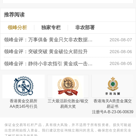
推荐阅读
领峰分析
独家专栏
非农部署
领峰金评：万事俱备 黄金只欠非农数据“东风”
2026-08-07
领峰金评：突破突破 黄金破位火箭拉升
2026-08-06
领峰金评：静待小非农指引 黄金或一击破局
2026-08-05
香港黄金交易所
三大最活跃伦敦金/银交
香港海关A类贵金属交
AA类145号行员
易商大奖
易证书
注册号A-B-23-06-00639
保证金交易等杠杆产品，具有很大风险，并不适用于所有投资者。损失可能超
出您的初始投入资金。我们建议您征询独立顾问的意见，确保您在交易前完全
了解可能涉及的风险。