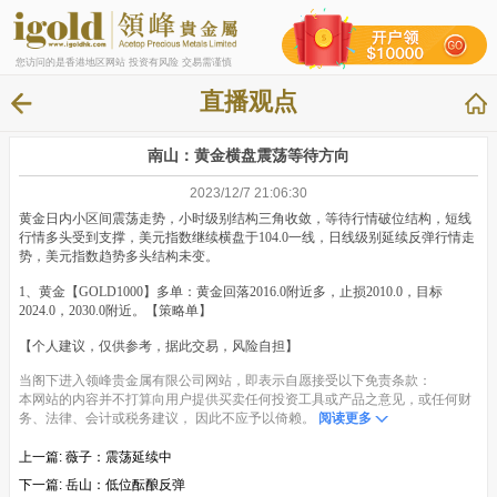
您访问的是香港地区网站 投资有风险 交易需谨慎
直播观点
南山：黄金横盘震荡等待方向
2023/12/7 21:06:30
黄金日内小区间震荡走势，小时级别结构三角收敛，等待行情破位结构，短线
行情多头受到支撑，美元指数继续横盘于104.0一线，日线级别延续反弹行情走
势，美元指数趋势多头结构未变。
1、黄金【GOLD1000】多单：黄金回落2016.0附近多，止损2010.0，目标
2024.0，2030.0附近。【策略单】
【个人建议，仅供参考，据此交易，风险自担】
当阁下进入领峰贵金属有限公司网站，即表示自愿接受以下免责条款：
本网站的内容并不打算向用户提供买卖任何投资工具或产品之意见，或任何财
务、法律、会计或税务建议， 因此不应予以倚赖。
阅读更多
上一篇:
薇子：震荡延续中
下一篇:
岳山：低位酝酿反弹