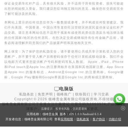
保证金交易等杠杆产品，具有很大风险，并不适用于所有投资者。损失可能超
出您的初始投入资金。我们建议您征询独立顾问的意见，确保您在交易前完全
了解可能涉及的风险。
本网站上显示的任何信息仅作为一般数据或参考，并不构成任何投资建议。我
们不向美国、中国香港、中国台湾等某些司法管辖区的居民提供保证金杠杆产
品交易。请注意本网站信息不适用于视发布或使用此类信息违反当地法律法规
的任何国家/地区的任何居民。在您决定交易或继续持有任何金融产品前，请
务必阅读理解并同意我们的产品披露声明和其他相关文件。
网上保安：为了保护您的私隐安全，请不要使用公共或共享计算机登入您的交
易帐户，亦不要于登入帐户后将密码保存于任何计算机或移动设备。我们不会
以电邮方式要求您提供帐户号码和密码等私人数据。 Apple，iPad，iPhone
和iPod touch是Apple Inc.的注册商标并在美国和其他国家注册。App Store
是Apple Inc.的服务标志，Android是Google Inc.的注册商标。Google徽
标，Google Play徽标和Google界面是Google Inc.的商标或注册商标。
电脑版
私隐条款
|
免责声明
|
领峰推广
|
联络我们
|
学习交易
Copyright ©
2026
领峰贵金属有限公司版权所有,不得转载
领峰贵金属有限公司于
香港合法注册登记
,注册号码为1660574,产品面向全
球客户。本站内所有内容均为香港地区资讯。
温馨提示：投资有风险，交易需谨慎
投资有风险，入市需谨慎。
应用名称：领峰贵金属 版本：iOS
1.0.0
/Android
6.1.4
开发者信息：领峰贵金属有限公司 查看
应用权限
|
隐私政策
|
客户协议
|
功能介绍