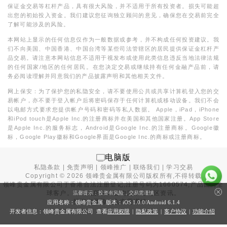
保证金交易等杠杆产品，具有很大风险，并不适用于所有投资者。损失可能超
出您的初始投入资金。我们建议您征询独立顾问的意见，确保您在交易前完全
了解可能涉及的风险。
本网站上显示的任何信息仅作为一般数据或参考，并不构成任何投资建议。我
们不向美国、中国香港、中国台湾等某些司法管辖区的居民提供保证金杠杆产
品交易。请注意本网站信息不适用于视发布或使用此类信息违反当地法律法规
的任何国家/地区的任何居民。在您决定交易或继续持有任何金融产品前，请
务必阅读理解并同意我们的产品披露声明和其他相关文件。
网上保安：为了保护您的私隐安全，请不要使用公共或共享计算机登入您的交
易帐户，亦不要于登入帐户后将密码保存于任何计算机或移动设备。我们不会
以电邮方式要求您提供帐户号码和密码等私人数据。 Apple，iPad，iPhone
和iPod touch是Apple Inc.的注册商标并在美国和其他国家注册。App Store
是Apple Inc.的服务标志，Android是Google Inc.的注册商标。Google徽
标，Google Play徽标和Google界面是Google Inc.的商标或注册商标。
电脑版
私隐条款
|
免责声明
|
领峰推广
|
联络我们
|
学习交易
Copyright ©
2026
领峰贵金属有限公司版权所有,不得转载
领峰贵金属有限公司于
香港合法注册登记
,注册号码为1660574,产品面向全
球客户。本站内所有内容均为香港地区资讯。
温馨提示：投资有风险，交易需谨慎
投资有风险，入市需谨慎。
应用名称：领峰贵金属 版本：iOS
1.0.0
/Android
6.1.4
开发者信息：领峰贵金属有限公司 查看
应用权限
|
隐私政策
|
客户协议
|
功能介绍