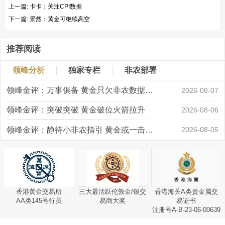
上一篇:
卡卡：关注CPI数据
下一篇:
景然：黄金可继续高空
推荐阅读
领峰分析
独家专栏
非农部署
领峰金评：万事俱备 黄金只欠非农数据“东风”
2026-08-07
领峰金评：突破突破 黄金破位火箭拉升
2026-08-06
领峰金评：静待小非农指引 黄金或一击破局
2026-08-05
香港黄金交易所
三大最活跃伦敦金/银交
香港海关A类贵金属交
AA类145号行员
易商大奖
易证书
注册号A-B-23-06-00639