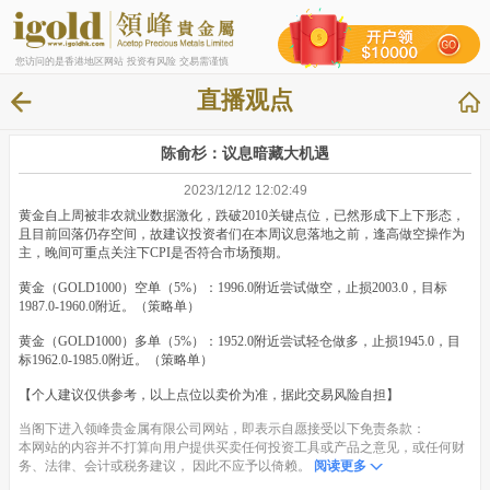
您访问的是香港地区网站 投资有风险 交易需谨慎
直播观点
陈俞杉：议息暗藏大机遇
2023/12/12 12:02:49
黄金自上周被非农就业数据激化，跌破2010关键点位，已然形成下上下形态，
且目前回落仍存空间，故建议投资者们在本周议息落地之前，逢高做空操作为
主，晚间可重点关注下CPI是否符合市场预期。
黄金（GOLD1000）空单（5%）：1996.0附近尝试做空，止损2003.0，目标
1987.0-1960.0附近。（策略单）
黄金（GOLD1000）多单（5%）：1952.0附近尝试轻仓做多，止损1945.0，目
标1962.0-1985.0附近。（策略单）
【个人建议仅供参考，以上点位以卖价为准，据此交易风险自担】
当阁下进入领峰贵金属有限公司网站，即表示自愿接受以下免责条款：
本网站的内容并不打算向用户提供买卖任何投资工具或产品之意见，或任何财
务、法律、会计或税务建议， 因此不应予以倚赖。
阅读更多