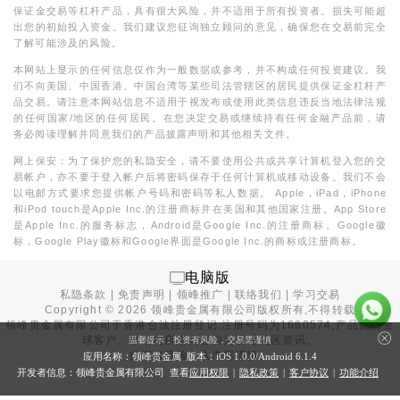
保证金交易等杠杆产品，具有很大风险，并不适用于所有投资者。损失可能超
出您的初始投入资金。我们建议您征询独立顾问的意见，确保您在交易前完全
了解可能涉及的风险。
本网站上显示的任何信息仅作为一般数据或参考，并不构成任何投资建议。我
们不向美国、中国香港、中国台湾等某些司法管辖区的居民提供保证金杠杆产
品交易。请注意本网站信息不适用于视发布或使用此类信息违反当地法律法规
的任何国家/地区的任何居民。在您决定交易或继续持有任何金融产品前，请
务必阅读理解并同意我们的产品披露声明和其他相关文件。
网上保安：为了保护您的私隐安全，请不要使用公共或共享计算机登入您的交
易帐户，亦不要于登入帐户后将密码保存于任何计算机或移动设备。我们不会
以电邮方式要求您提供帐户号码和密码等私人数据。 Apple，iPad，iPhone
和iPod touch是Apple Inc.的注册商标并在美国和其他国家注册。App Store
是Apple Inc.的服务标志，Android是Google Inc.的注册商标。Google徽
标，Google Play徽标和Google界面是Google Inc.的商标或注册商标。
电脑版
私隐条款
|
免责声明
|
领峰推广
|
联络我们
|
学习交易
Copyright ©
2026
领峰贵金属有限公司版权所有,不得转载
领峰贵金属有限公司于
香港合法注册登记
,注册号码为1660574,产品面向全
球客户。本站内所有内容均为香港地区资讯。
温馨提示：投资有风险，交易需谨慎
投资有风险，入市需谨慎。
应用名称：领峰贵金属 版本：iOS
1.0.0
/Android
6.1.4
开发者信息：领峰贵金属有限公司 查看
应用权限
|
隐私政策
|
客户协议
|
功能介绍