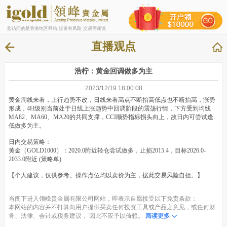
您访问的是香港地区网站 投资有风险 交易需谨慎
直播观点
浩柠：黄金回调做多为主
2023/12/19 18:00:08
黄金周线来看，上行趋势不改，日线来看高点不断抬高低点也不断抬高，涨势
形成，4H级别当前处于日线上涨趋势中回调阶段的震荡行情，下方受到均线
MA82、MA60、MA20的共同支撑，CCI顺势指标拐头向上，故日内可尝试逢
低做多为主。
日内交易策略：
黄金（GOLD1000）：2020.0附近轻仓尝试做多，止损2015.4，目标2026.0-
2033.0附近 (策略单)
【个人建议，仅供参考。操作点位均以卖价为主，据此交易风险自担。】
当阁下进入领峰贵金属有限公司网站，即表示自愿接受以下免责条款：
本网站的内容并不打算向用户提供买卖任何投资工具或产品之意见，或任何财
务、法律、会计或税务建议， 因此不应予以倚赖。
阅读更多