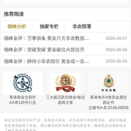
推荐阅读
领峰分析
独家专栏
非农部署
领峰金评：万事俱备 黄金只欠非农数据“东风”
2026-08-07
领峰金评：突破突破 黄金破位火箭拉升
2026-08-06
领峰金评：静待小非农指引 黄金或一击破局
2026-08-05
香港黄金交易所
三大最活跃伦敦金/银交
香港海关A类贵金属交
AA类145号行员
易商大奖
易证书
注册号A-B-23-06-00639
保证金交易等杠杆产品，具有很大风险，并不适用于所有投资者。损失可能超
出您的初始投入资金。我们建议您征询独立顾问的意见，确保您在交易前完全
了解可能涉及的风险。