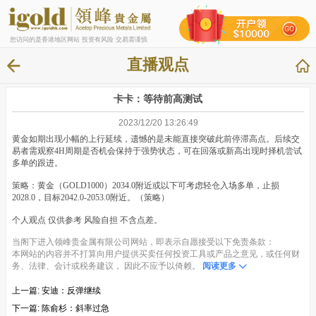
您访问的是香港地区网站 投资有风险 交易需谨慎
直播观点
卡卡：等待前高测试
2023/12/20 13:26:49
黄金如期出现小幅的上行延续，遗憾的是未能直接突破此前停滞高点。后续交
易者需观察4H周期是否机会保持于强势状态，可在回落或新高出现时择机尝试
多单的跟进。
策略：黄金（GOLD1000）2034.0附近或以下可考虑轻仓入场多单，止损
2028.0，目标2042.0-2053.0附近。（策略）
个人观点 仅供参考 风险自担 不含点差。
当阁下进入领峰贵金属有限公司网站，即表示自愿接受以下免责条款：
本网站的内容并不打算向用户提供买卖任何投资工具或产品之意见，或任何财
务、法律、会计或税务建议， 因此不应予以倚赖。
阅读更多
上一篇:
安迪：反弹继续
下一篇:
陈俞杉：斜率过急