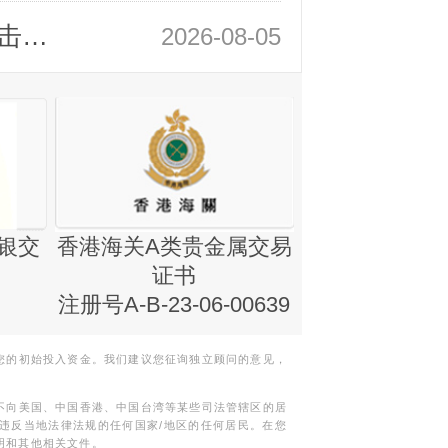
领峰金评：静待小非农指引 黄金或一击破局
2026-08-05
银交
香港海关A类贵金属交易
金银业贸易
证书
集团证书(铸
注册号A-B-23-06-00639
您的初始投入资金。我们建议您征询独立顾问的意见，
不向美国、中国香港、中国台湾等某些司法管辖区的居
违反当地法律法规的任何国家/地区的任何居民。在您
明和其他相关文件。