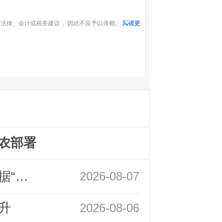
法律、会计或税务建议， 因此不应予以倚赖。
阅读更
农部署
领峰金评：万事俱备 黄金只欠非农数据“东风”
2026-08-07
升
2026-08-06