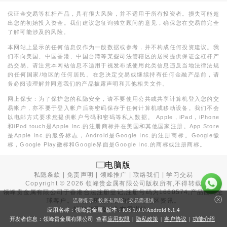
保证金交易等杠杆产品，具有很大风险，并不适用于所有投资者。损失可能超
出您的初始投入资金。我们建议您征询独立顾问的意见，确保您在交易前完全
了解可能涉及的风险。
本网站上显示的任何信息仅作为一般数据或参考，并不构成任何投资建议。我
们不向美国、中国香港、中国台湾等某些司法管辖区的居民提供保证金杠杆产
品交易。请注意本网站信息不适用于视发布或使用此类信息违反当地法律法规
的任何国家/地区的任何居民。在您决定交易或继续持有任何金融产品前，请
务必阅读理解并同意我们的产品披露声明和其他相关文件。
网上保安：为了保护您的私隐安全，请不要使用公共或共享计算机登入您的交
易帐户，亦不要于登入帐户后将密码保存于任何计算机或移动设备。我们不会
以电邮方式要求您提供帐户号码和密码等私人数据。 Apple，iPad，iPhone
和iPod touch是Apple Inc.的注册商标并在美国和其他国家注册。App Store
是Apple Inc.的服务标志，Android是Google Inc.的注册商标。Google徽
标，Google Play徽标和Google界面是Google Inc.的商标或注册商标。
电脑版
私隐条款
|
免责声明
|
领峰推广
|
联络我们
|
学习交易
Copyright ©
2026
领峰贵金属有限公司版权所有,不得转载
领峰贵金属有限公司于
香港合法注册登记
,注册号码为1660574,产品面向全
球客户。本站内所有内容均为香港地区资讯。
温馨提示：投资有风险，交易需谨慎
投资有风险，入市需谨慎。
应用名称：领峰贵金属 版本：iOS
1.0.0
/Android
6.1.4
开发者信息：领峰贵金属有限公司 查看
应用权限
|
隐私政策
|
客户协议
|
功能介绍