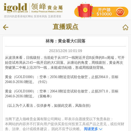
您访问的是香港地区网站 投资有风险 交易需谨慎
直播观点
林海：黄金看大C回落
2023/12/26 10:01:09
从波浪来看，日线级别，当前处于从1972一线附近开启B反弹的B-c尾端，可开
始尝试布局从2145一线开启的大C回落。从缠论的角度，周线级别，黄金再次
突破第二中枢上沿2070一线，未能成功站稳，形成周线级别背驰。
黄金（GOLD1000）：空单：2056.0附近尝试轻仓做空，止损2064.0，目标
2046.0-2036.0附近。（9:02）
黄金（GOLD1000）：空单：2064.0附近尝试轻仓做空，止损2071.0，目标
2046.0-2036.0附近。（策略单）
（以上为个人看法，仅供参考，如据此交易，风险自担)
当阁下进入领峰贵金属有限公司网站，即表示自愿接受以下免责条款：
本网站的内容并不打算向用户提供买卖任何投资工具或产品之意见，或任何财
务、法律、会计或税务建议， 因此不应予以倚赖。
阅读更多