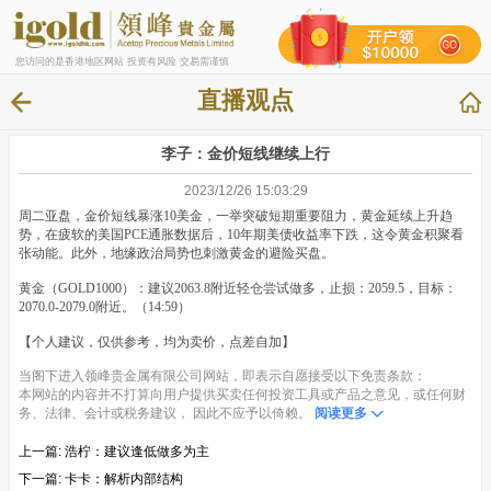
您访问的是香港地区网站 投资有风险 交易需谨慎
直播观点
李子：金价短线继续上行
2023/12/26 15:03:29
周二亚盘，金价短线暴涨10美金，一举突破短期重要阻力，黄金延续上升趋
势，在疲软的美国PCE通胀数据后，10年期美债收益率下跌，这令黄金积聚看
张动能。此外，地缘政治局势也刺激黄金的避险买盘。
黄金（GOLD1000）：建议2063.8附近轻仓尝试做多，止损：2059.5，目标：
2070.0-2079.0附近。（14:59）
【个人建议，仅供参考，均为卖价，点差自加】
当阁下进入领峰贵金属有限公司网站，即表示自愿接受以下免责条款：
本网站的内容并不打算向用户提供买卖任何投资工具或产品之意见，或任何财
务、法律、会计或税务建议， 因此不应予以倚赖。
阅读更多
上一篇:
浩柠：建议逢低做多为主
下一篇:
卡卡：解析内部结构