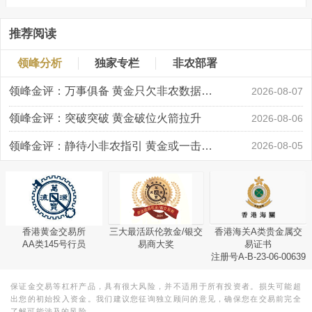
推荐阅读
领峰分析
独家专栏
非农部署
领峰金评：万事俱备 黄金只欠非农数据“东风”
2026-08-07
领峰金评：突破突破 黄金破位火箭拉升
2026-08-06
领峰金评：静待小非农指引 黄金或一击破局
2026-08-05
香港黄金交易所
三大最活跃伦敦金/银交
香港海关A类贵金属交
AA类145号行员
易商大奖
易证书
注册号A-B-23-06-00639
保证金交易等杠杆产品，具有很大风险，并不适用于所有投资者。损失可能超
出您的初始投入资金。我们建议您征询独立顾问的意见，确保您在交易前完全
了解可能涉及的风险。