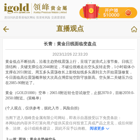
您访问的是香港地区网站 投资有风险 交易需谨慎
直播观点
长青：黄金日线面临变盘点
2023/12/26 22:33:20
黄金低点不断抬高，沿着主趋势线震荡上行，呈现了波浪式上涨节奏。日线三
浪结构，关键支撑位在2046附近，不破位很难走出空头反转走势，1小时箱体小
支撑在2051附近。周五多头震荡收长上影线短线多头遇到主力开始震荡修复，
今日面临高位震荡概率较大次高点博弈短空防守放新高。空头第二关键压力位
在2085-90附近了。
黄金（GOLD1000）空单：2065.0附近轻仓尝试做空，止损2070.0，目标2059.0-
2050.0附近。(策略单）
(个人观点，仅供参考，据此入市，风险自担)
当阁下进入领峰贵金属有限公司网站，即表示自愿接受以下免责条款：
本网站的内容并不打算向用户提供买卖任何投资工具或产品之意见，或任何财
务、法律、会计或税务建议， 因此不应予以倚赖。
阅读更多
上一篇:
周游：黄金走势偏空头