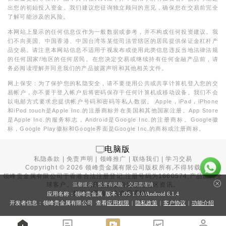
出您的初始投入资金。我们建议您征询独立顾问的意见，确保您在交易前完全
了解可能涉及的风险。
本网站上显示的任何信息仅作为一般数据或参考，并不构成任何投资建议。我
们不向美国、中国香港、中国台湾等某些司法管辖区的居民提供保证金杠杆产
品交易。请注意本网站信息不适用于视发布或使用此类信息违反当地法律法规
的任何国家/地区的任何居民。在您决定交易或继续持有任何金融产品前，请
务必阅读理解并同意我们的产品披露声明和其他相关文件。
网上保安：为了保护您的私隐安全，请不要使用公共或共享计算机登入您的交
易帐户，亦不要于登入帐户后将密码保存于任何计算机或移动设备。我们不会
以电邮方式要求您提供帐户号码和密码等私人数据。 Apple，iPad，iPhone
和iPod touch是Apple Inc.的注册商标并在美国和其他国家注册。App Store
是Apple Inc.的服务标志，Android是Google Inc.的注册商标。Google徽
标，Google Play徽标和Google界面是Google Inc.的商标或注册商标。
电脑版
私隐条款
|
免责声明
|
领峰推广
|
联络我们
|
学习交易
Copyright ©
2026
领峰贵金属有限公司版权所有,不得转载
领峰贵金属有限公司于
香港合法注册登记
,注册号码为1660574,产品面向全
球客户。本站内所有内容均为香港地区资讯。
温馨提示：投资有风险，交易需谨慎
投资有风险，入市需谨慎。
应用名称：领峰贵金属 版本：iOS
1.0.0
/Android
6.1.4
开发者信息：领峰贵金属有限公司 查看
应用权限
|
隐私政策
|
客户协议
|
功能介绍