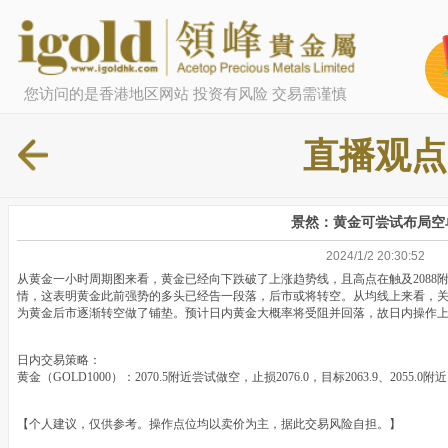
您访问的是香港地区网站 投资有风险 交易需谨慎
直播观点
景然：黄金可尝试布局空
2024/1/2 20:30:52
从黄金一小时周期图来看，黄金已经向下跌破了上涨趋势线，且高点在触及2088
情，这表明黄金此前强势的多头已经告一段落，后市或将转空。从均线上来看，关键
为黄金后市逐渐转空做了铺垫。预计日内黄金大概率将受阻并回落，故日内操作
日内交易策略：
黄金（GOLD1000）：2070.5附近尝试做空，止损2076.0，目标2063.9、2055.0附
【个人建议，仅供参考。操作点位均以卖价为主，据此交易风险自担。】