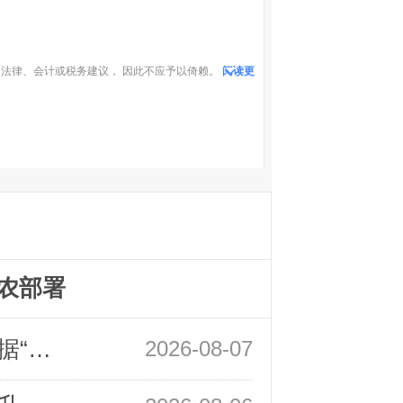
法律、会计或税务建议， 因此不应予以倚赖。
阅读更
农部署
领峰金评：万事俱备 黄金只欠非农数据“东风”
2026-08-07