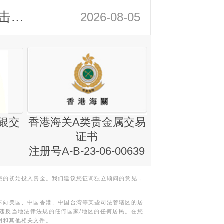
领峰金评：静待小非农指引 黄金或一击破局
2026-08-05
银交
香港海关A类贵金属交易
金银业贸易
证书
集团证书(铸
注册号A-B-23-06-00639
您的初始投入资金。我们建议您征询独立顾问的意见，
不向美国、中国香港、中国台湾等某些司法管辖区的居
违反当地法律法规的任何国家/地区的任何居民。在您
明和其他相关文件。