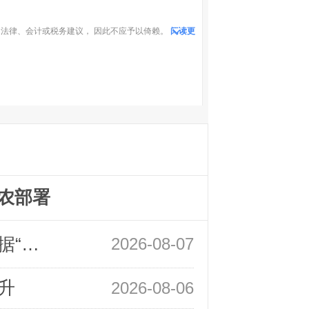
法律、会计或税务建议， 因此不应予以倚赖。
阅读更
农部署
领峰金评：万事俱备 黄金只欠非农数据“东风”
2026-08-07
升
2026-08-06