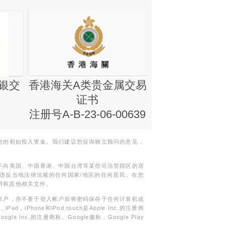
银交
香港海关A类贵金属交易
金银业贸易
证书
集团证书(铸
注册号A-B-23-06-00639
您的初始投入资金。我们建议您征询独立顾问的意见，
不向美国、中国香港、中国台湾等某些司法管辖区的居
违反当地法律法规的任何国家/地区的任何居民。在您
明和其他相关文件。
帐户，亦不要于登入帐户后将密码保存于任何计算机或
Phone和iPod touch是Apple Inc.的注册商
gle Inc.的注册商标。Google徽标，Google Play