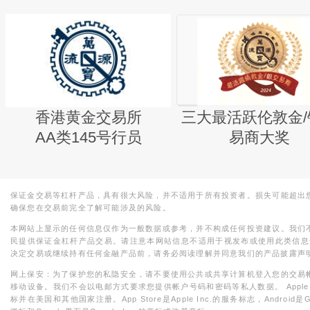
香港黄金交易所
三大最活跃伦敦金/
AA类145号行员
易商大奖
保证金交易等杠杆产品，具有很大风险，并不适用于所有投资者。损失可能超出
确保您在交易前完全了解可能涉及的风险。
本网站上显示的任何信息仅作为一般数据或参考，并不构成任何投资建议。我们
民提供保证金杠杆产品交易。请注意本网站信息不适用于视发布或使用此类信息
决定交易或继续持有任何金融产品前，请务必阅读理解并同意我们的产品披露声
网上保安：为了保护您的私隐安全，请不要使用公共或共享计算机登入您的交易
移动设备。我们不会以电邮方式要求您提供帐户号码和密码等私人数据。 Apple，iPad，i
标并在美国和其他国家注册。App Store是Apple Inc.的服务标志，Android是Goo