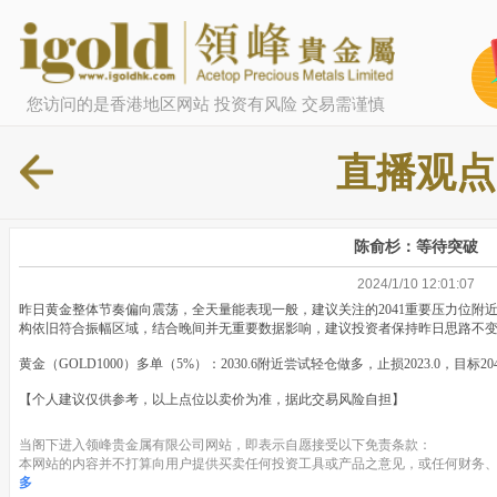
您访问的是香港地区网站 投资有风险 交易需谨慎
直播观点
陈俞杉：等待突破
2024/1/10 12:01:07
昨日黄金整体节奏偏向震荡，全天量能表现一般，建议关注的2041重要压力位附
构依旧符合振幅区域，结合晚间并无重要数据影响，建议投资者保持昨日思路不
黄金（GOLD1000）多单（5%）：2030.6附近尝试轻仓做多，止损2023.0，目标2040.0
【个人建议仅供参考，以上点位以卖价为准，据此交易风险自担】
当阁下进入领峰贵金属有限公司网站，即表示自愿接受以下免责条款：
本网站的内容并不打算向用户提供买卖任何投资工具或产品之意见，或任何财务、
多