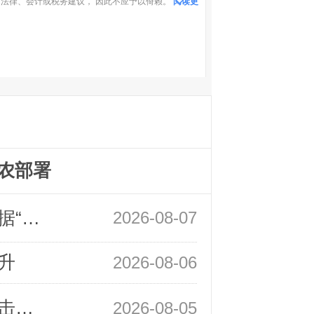
法律、会计或税务建议， 因此不应予以倚赖。
阅读更
农部署
领峰金评：万事俱备 黄金只欠非农数据“东风”
2026-08-07
升
2026-08-06
领峰金评：静待小非农指引 黄金或一击破局
2026-08-05