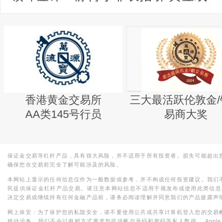
香港黄金交易所
三大最活跃伦敦金/
AA类145号行员
易商大奖
保证金交易等杠杆产品，具有很大风险，并不适用于所有投资者。损失可能超出
确保您在交易前完全了解可能涉及的风险。
本网站上显示的任何信息仅作为一般数据或参考，并不构成任何投资建议。我们
民提供保证金杠杆产品交易。请注意本网站信息不适用于视发布或使用此类信息
决定交易或继续持有任何金融产品前，请务必阅读理解并同意我们的产品披露声
网上保安：为了保护您的私隐安全，请不要使用公共或共享计算机登入您的交易
移动设备。我们不会以电邮方式要求您提供帐户号码和密码等私人数据。 Apple，iPad，i