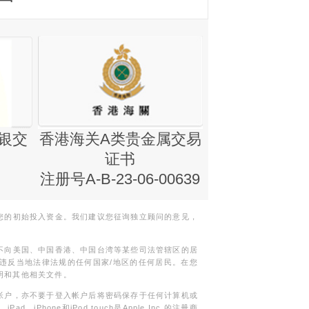
银交
香港海关A类贵金属交易
金银业贸易
证书
集团证书(铸
注册号A-B-23-06-00639
您的初始投入资金。我们建议您征询独立顾问的意见，
不向美国、中国香港、中国台湾等某些司法管辖区的居
违反当地法律法规的任何国家/地区的任何居民。在您
明和其他相关文件。
帐户，亦不要于登入帐户后将密码保存于任何计算机或
Phone和iPod touch是Apple Inc.的注册商