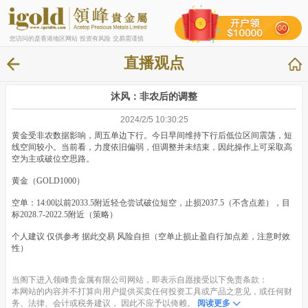
您访问的是香港地区网站 投资有风险 交易需谨慎
直播观点
沐风：非农后的调整
2024/2/5 10:30:25
黄金受非农数据影响，周五单边下行。今日早间维持下行后低位区间震荡，短
线空间较小。当前看，力度依旧偏弱，但调整并未结束，因此操作上可采取高
空为主或破位空思路。
黄金（GOLD1000）
空单：14:00以前2033.5附近轻仓尝试破位短空，止损2037.5（不含点差），目
标2028.7-2022.5附近（策略）
个人建议 仅供参考 据此交易 风险自担（空单止损止盈自行加点差，注意时效
性）
当阁下进入领峰贵金属有限公司网站，即表示自愿接受以下免责条款：
本网站的内容并不打算向用户提供买卖任何投资工具或产品之意见，或任何财
务、法律、会计或税务建议， 因此不应予以倚赖。
阅读更多