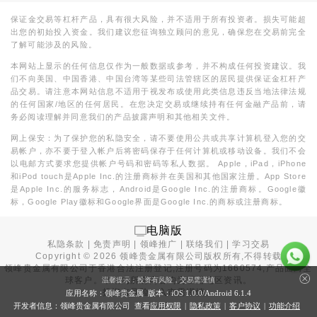
保证金交易等杠杆产品，具有很大风险，并不适用于所有投资者。损失可能超
出您的初始投入资金。我们建议您征询独立顾问的意见，确保您在交易前完全
了解可能涉及的风险。
本网站上显示的任何信息仅作为一般数据或参考，并不构成任何投资建议。我
们不向美国、中国香港、中国台湾等某些司法管辖区的居民提供保证金杠杆产
品交易。请注意本网站信息不适用于视发布或使用此类信息违反当地法律法规
的任何国家/地区的任何居民。在您决定交易或继续持有任何金融产品前，请
务必阅读理解并同意我们的产品披露声明和其他相关文件。
网上保安：为了保护您的私隐安全，请不要使用公共或共享计算机登入您的交
易帐户，亦不要于登入帐户后将密码保存于任何计算机或移动设备。我们不会
以电邮方式要求您提供帐户号码和密码等私人数据。 Apple，iPad，iPhone
和iPod touch是Apple Inc.的注册商标并在美国和其他国家注册。App Store
是Apple Inc.的服务标志，Android是Google Inc.的注册商标。Google徽
标，Google Play徽标和Google界面是Google Inc.的商标或注册商标。
电脑版
私隐条款
|
免责声明
|
领峰推广
|
联络我们
|
学习交易
Copyright ©
2026
领峰贵金属有限公司版权所有,不得转载
领峰贵金属有限公司于
香港合法注册登记
,注册号码为1660574,产品面向全
球客户。本站内所有内容均为香港地区资讯。
温馨提示：投资有风险，交易需谨慎
投资有风险，入市需谨慎。
应用名称：领峰贵金属 版本：iOS
1.0.0
/Android
6.1.4
开发者信息：领峰贵金属有限公司 查看
应用权限
|
隐私政策
|
客户协议
|
功能介绍