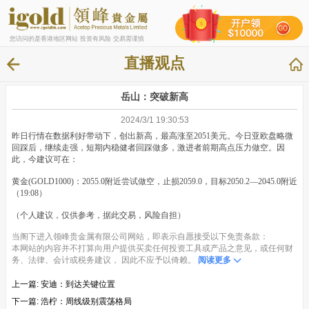
您访问的是香港地区网站 投资有风险 交易需谨慎
直播观点
岳山：突破新高
2024/3/1 19:30:53
昨日行情在数据利好带动下，创出新高，最高涨至2051美元。今日亚欧盘略微
回踩后，继续走强，短期内稳健者回踩做多，激进者前期高点压力做空。因
此，今建议可在：
黄金(GOLD1000)：2055.0附近尝试做空，止损2059.0，目标2050.2—2045.0附近
（19:08）
（个人建议，仅供参考，据此交易，风险自担）
当阁下进入领峰贵金属有限公司网站，即表示自愿接受以下免责条款：
本网站的内容并不打算向用户提供买卖任何投资工具或产品之意见，或任何财
务、法律、会计或税务建议， 因此不应予以倚赖。
阅读更多
上一篇:
安迪：到达关键位置
下一篇:
浩柠：周线级别震荡格局