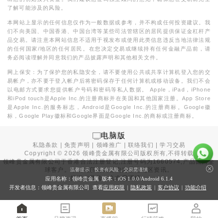
了解可能涉及的风险。
本网站上显示的任何信息仅作为一般数据或参考，并不构成任何投资建议。我
们不向美国、中国香港、中国台湾等某些司法管辖区的居民提供保证金杠杆产
品交易。请注意本网站信息不适用于视发布或使用此类信息违反当地法律法规
的任何国家/地区的任何居民。在您决定交易或继续持有任何金融产品前，请
务必阅读理解并同意我们的产品披露声明和其他相关文件。
网上保安：为了保护您的私隐安全，请不要使用公共或共享计算机登入您的交
易帐户，亦不要于登入帐户后将密码保存于任何计算机或移动设备。我们不会
以电邮方式要求您提供帐户号码和密码等私人数据。 Apple，iPad，iPhone
和iPod touch是Apple Inc.的注册商标并在美国和其他国家注册。App Store
是Apple Inc.的服务标志，Android是Google Inc.的注册商标。Google徽
标，Google Play徽标和Google界面是Google Inc.的商标或注册商标。
电脑版
私隐条款
|
免责声明
|
领峰推广
|
联络我们
|
学习交易
Copyright ©
2026
领峰贵金属有限公司版权所有,不得转载
领峰贵金属有限公司于
香港合法注册登记
,注册号码为1660574,产品面向全
球客户。本站内所有内容均为香港地区资讯。
温馨提示：投资有风险，交易需谨慎
投资有风险，入市需谨慎。
应用名称：领峰贵金属 版本：iOS
1.0.0
/Android
6.1.4
开发者信息：领峰贵金属有限公司 查看
应用权限
|
隐私政策
|
客户协议
|
功能介绍