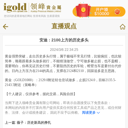
您访问的是香港地区网站 投资有风险 交易需谨慎
直播观点
安迪：2100上方的历史多头
2024/3/6 22:34:25
黄金强势突破，走出历史多头行情，属于极端不常见行情，比较疯狂，也比较
简单，顺着跟着多头做多就行，不能猜顶做空，宁可做多被止损，也不盖帽，
需要明白，你再见证历史行情，不要阻挡历史的车轮，螳臂当车是要付出代价
的。日内上方压力在2144的高点，支撑在2124和2110，回踩追多是主思路。
黄金（GOLD1000）：2129.0附近轻仓尝试做多，止损2124.0，目标2135.5-
2143.5附近（策略单）
【个人建议，仅供参考，据此交易，风险自担】
当阁下进入领峰贵金属有限公司网站，即表示自愿接受以下免责条款：
本网站的内容并不打算向用户提供买卖任何投资工具或产品之意见，或任何财
务、法律、会计或税务建议， 因此不应予以倚赖。
阅读更多
上一篇:
薇子：历史新高的挣扎