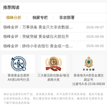
推荐阅读
领峰分析
独家专栏
非农部署
领峰金评：万事俱备 黄金只欠非农数据“东风”
2026-08-07
领峰金评：突破突破 黄金破位火箭拉升
2026-08-06
领峰金评：静待小非农指引 黄金或一击破局
2026-08-05
香港黄金交易所
三大最活跃伦敦金/银交
香港海关A类贵金属交
AA类145号行员
易商大奖
易证书
注册号A-B-23-06-00639
保证金交易等杠杆产品，具有很大风险，并不适用于所有投资者。损失可能超
出您的初始投入资金。我们建议您征询独立顾问的意见，确保您在交易前完全
了解可能涉及的风险。