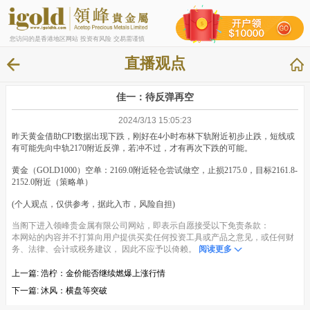
您访问的是香港地区网站 投资有风险 交易需谨慎
直播观点
佳一：待反弹再空
2024/3/13 15:05:23
昨天黄金借助CPI数据出现下跌，刚好在4小时布林下轨附近初步止跌，短线或
有可能先向中轨2170附近反弹，若冲不过，才有再次下跌的可能。
黄金（GOLD1000）空单：2169.0附近轻仓尝试做空，止损2175.0，目标2161.8-
2152.0附近（策略单）
(个人观点，仅供参考，据此入市，风险自担)
当阁下进入领峰贵金属有限公司网站，即表示自愿接受以下免责条款：
本网站的内容并不打算向用户提供买卖任何投资工具或产品之意见，或任何财
务、法律、会计或税务建议， 因此不应予以倚赖。
阅读更多
上一篇:
浩柠：金价能否继续燃爆上涨行情
下一篇:
沐风：横盘等突破