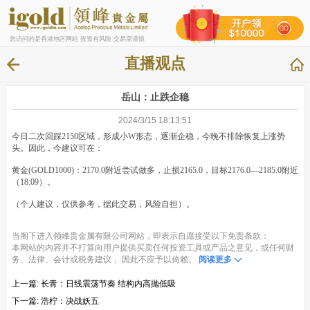
您访问的是香港地区网站 投资有风险 交易需谨慎
直播观点
岳山：止跌企稳
2024/3/15 18:13:51
今日二次回踩2150区域，形成小W形态，逐渐企稳，今晚不排除恢复上涨势
头。因此，今建议可在：
黄金(GOLD1000)：2170.0附近尝试做多，止损2165.0，目标2176.0—2185.0附近
（18:09）。
（个人建议，仅供参考，据此交易，风险自担）。
当阁下进入领峰贵金属有限公司网站，即表示自愿接受以下免责条款：
本网站的内容并不打算向用户提供买卖任何投资工具或产品之意见，或任何财
务、法律、会计或税务建议， 因此不应予以倚赖。
阅读更多
上一篇:
长青：日线震荡节奏 结构内高抛低吸
下一篇:
浩柠：决战妖五