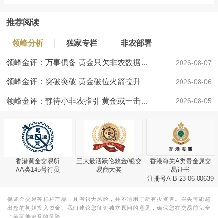
推荐阅读
领峰分析
独家专栏
非农部署
领峰金评：万事俱备 黄金只欠非农数据“东风”
2026-08-07
领峰金评：突破突破 黄金破位火箭拉升
2026-08-06
领峰金评：静待小非农指引 黄金或一击破局
2026-08-05
香港黄金交易所
三大最活跃伦敦金/银交
香港海关A类贵金属交
AA类145号行员
易商大奖
易证书
注册号A-B-23-06-00639
保证金交易等杠杆产品，具有很大风险，并不适用于所有投资者。损失可能超
出您的初始投入资金。我们建议您征询独立顾问的意见，确保您在交易前完全
了解可能涉及的风险。