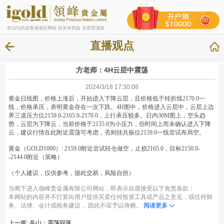
您访问的是香港地区网站 投资有风险 交易需谨慎
直播观点
方老师：4H云层中震荡
2024/3/18 17:30:08
黄金日线图，价格上涨后，开始进入下降云层，且价格低于转折线2170.0一
线，价格承压，表明黄金存在一次下跌。4H图中，价格进入云层中，云层上边
界三道压力位2159.0-2165.0-2170.0，上行承压较多。日内30M图上，空头趋
势，云层为下降云，当前价格于2155.0为小压力，但时间上而未确认进入下降
云，建议行情在此附近震荡可考虑，否则挂共振位2159.0一线尝试布局空。
黄金（GOLD1000）: 2159.0附近尝试轻仓做空，止损2165.0，目标2150.0-
-2144.0附近（策略）
（个人建议，仅供参考，据此交易，风险自担）
当阁下进入领峰贵金属有限公司网站，即表示自愿接受以下免责条款：
本网站的内容并不打算向用户提供买卖任何投资工具或产品之意见，或任何财
务、法律、会计或税务建议， 因此不应予以倚赖。
阅读更多
上一篇:
岳山：震荡回落