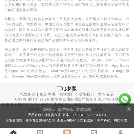
出您的初始投入资金。我们建议您征询独立顾问的意见，确保您在交易前完全
了解可能涉及的风险。
本网站上显示的任何信息仅作为一般数据或参考，并不构成任何投资建议。我
们不向美国、中国香港、中国台湾等某些司法管辖区的居民提供保证金杠杆产
品交易。请注意本网站信息不适用于视发布或使用此类信息违反当地法律法规
的任何国家/地区的任何居民。在您决定交易或继续持有任何金融产品前，请
务必阅读理解并同意我们的产品披露声明和其他相关文件。
网上保安：为了保护您的私隐安全，请不要使用公共或共享计算机登入您的交
易帐户，亦不要于登入帐户后将密码保存于任何计算机或移动设备。我们不会
以电邮方式要求您提供帐户号码和密码等私人数据。 Apple，iPad，iPhone
和iPod touch是Apple Inc.的注册商标并在美国和其他国家注册。App Store
是Apple Inc.的服务标志，Android是Google Inc.的注册商标。Google徽
标，Google Play徽标和Google界面是Google Inc.的商标或注册商标。
电脑版
私隐条款
|
免责声明
|
领峰推广
|
联络我们
|
学习交易
Copyright ©
2026
领峰贵金属有限公司版权所有,不得转载
领峰贵金属有限公司于
香港合法注册登记
,注册号码为1660574,产品面向全
球客户。本站内所有内容均为香港地区资讯。
温馨提示：投资有风险，交易需谨慎
投资有风险，入市需谨慎。
应用名称：领峰贵金属 版本：iOS
1.0.0
/Android
6.1.4
开发者信息：领峰贵金属有限公司 查看
应用权限
|
隐私政策
|
客户协议
|
功能介绍