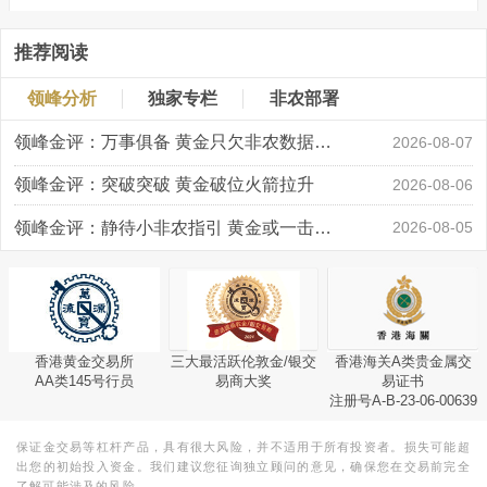
推荐阅读
领峰分析
独家专栏
非农部署
领峰金评：万事俱备 黄金只欠非农数据“东风”
2026-08-07
领峰金评：突破突破 黄金破位火箭拉升
2026-08-06
领峰金评：静待小非农指引 黄金或一击破局
2026-08-05
香港黄金交易所
三大最活跃伦敦金/银交
香港海关A类贵金属交
AA类145号行员
易商大奖
易证书
注册号A-B-23-06-00639
保证金交易等杠杆产品，具有很大风险，并不适用于所有投资者。损失可能超
出您的初始投入资金。我们建议您征询独立顾问的意见，确保您在交易前完全
了解可能涉及的风险。