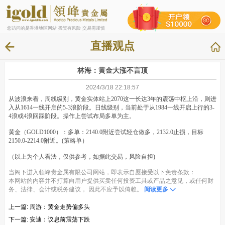
您访问的是香港地区网站 投资有风险 交易需谨慎
直播观点
林海：黄金大涨不言顶
2024/3/18 22:18:57
从波浪来看，周线级别，黄金实体站上2070这一长达3年的震荡中枢上沿，则进
入从1614一线开启的5-3浪阶段。日线级别，当前处于从1984一线开启上行的3-
4浪或4浪回踩阶段。操作上尝试布局多单为主。
黄金（GOLD1000）：多单：2140.0附近尝试轻仓做多，2132.0止损，目标
2150.0-2214.0附近。(策略单）
（以上为个人看法，仅供参考，如据此交易，风险自担)
当阁下进入领峰贵金属有限公司网站，即表示自愿接受以下免责条款：
本网站的内容并不打算向用户提供买卖任何投资工具或产品之意见，或任何财
务、法律、会计或税务建议， 因此不应予以倚赖。
阅读更多
上一篇:
周游：黄金走势偏多头
下一篇:
安迪：议息前震荡下跌